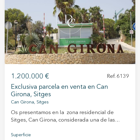
durante todo el día, y desde la vivienda se
podrán disfrutar de vistas lejanas al mar. Una
opción perfecta para quienes buscan
exclusividad, comodidad y una ubicación
privilegiada en Sitges.
1.200.000 €
Ref. 6139
Exclusiva parcela en venta en Can
Girona, Sitges
Can Girona, Sitges
Os presentamos en la zona residencial de
Sitges, Can Girona, considerada una de las
zonas residenciales más tranquilas de la
localidad, una parcela de 1300 m2 que permite
Superficie