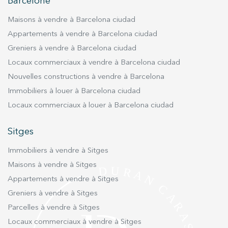
utilisateurs du service. . Ils nous permettent de
Barcelone
sauvegarder les informations de préférence de l'utilisateur
pour améliorer la qualité de nos services et offrir une
Maisons à vendre à Barcelona ciudad
meilleure expérience grâce aux produits recommandés.
Appartements à vendre à Barcelona ciudad
Greniers à vendre à Barcelona ciudad
Marketing et Publicité
Locaux commerciaux à vendre à Barcelona ciudad
Ces cookies sont utilisés pour stocker des informations sur
les préférences et les choix personnels de l'utilisateur
Nouvelles constructions à vendre à Barcelona
grâce à l'observation continue de ses habitudes de
Immobiliers à louer à Barcelona ciudad
navigation. Grâce à eux, nous pouvons connaître les
habitudes de navigation sur le site Web et afficher des
Locaux commerciaux à louer à Barcelona ciudad
publicités liées au profil de navigation de l'utilisateur.
Sitges
Immobiliers à vendre à Sitges
Maisons à vendre à Sitges
Appartements à vendre à Sitges
Greniers à vendre à Sitges
Parcelles à vendre à Sitges
Locaux commerciaux à vendre à Sitges