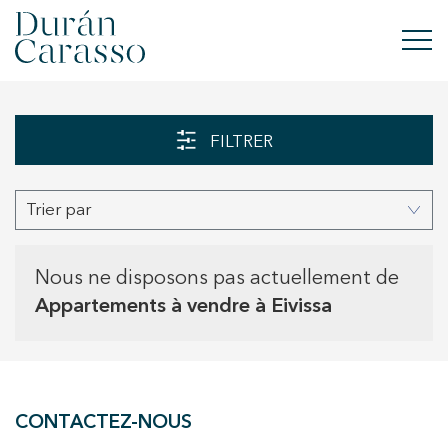
ACHETER
FILTRER
À LOUER
Trier par
VENDRE
NOUVELLE CONSTRUCTION
Nous ne disposons pas actuellement de
Appartements à vendre à Eivissa
INVESTISSEMENTS
GROUPE DC
CONTACTEZ-NOUS
CONTACT