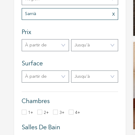
Analys
Sarrià
Ils perm
informat
Web pour
Prix
amélior
utilisat
préféren
à partir de
Jusqu'à
meilleu
Market
Surface
Ces cook
à partir de
Jusqu'à
personne
navigat
site Web
Chambres
1+
2+
3+
4+
Salles De Bain