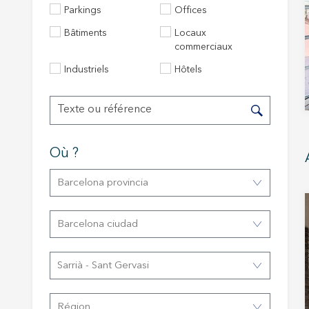
Parkings
Offices
Bâtiments
Locaux
commerciaux
Industriels
Hôtels
Où ?
Modif
Barcelona provincia
Techni
Barcelona ciudad
Ce site 
d'amélio
Sarrià - Sant Gervasi
L'utilis
empêcher
telle ac
Région