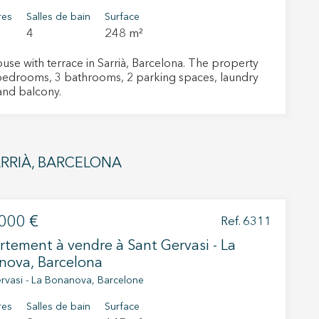
res
Salles de bain
Surface
4
248 m²
e with terrace in Sarrià, Barcelona. The property
bedrooms, 3 bathrooms, 2 parking spaces, laundry
nd balcony.
RRIÀ, BARCELONA
000 €
Ref. 6311
rs actif
tement à vendre à Sant Gervasi - La
nova, Barcelona
llation.
te,
rvasi - La Bonanova, Barcelone
qu'une
res
Salles de bain
Surface