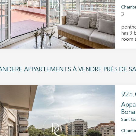
Chamb
3
penthous
has 3 
room a
ANDERE APPARTEMENTS À VENDRE PRÈS DE SA
ier les cookies
925.
que et Fonctionnel
Toujou
Appar
Web utilise ses propres cookies pour collecter des informations afin
Bona
rer nos services. Si vous continuez à naviguer, vous acceptez leur insta
ateur a la possibilité de configurer son navigateur, pouvant, s'il le souhai
Sant Ge
 leur installation sur son disque dur, même s'il doit garder à l'esprit 
tion peut entraîner des difficultés de navigation sur le site.
Chamb