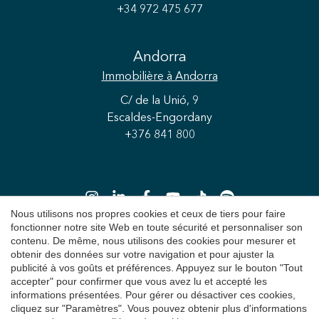
+34 972 475 677
Andorra
Immobilière
à Andorra
C/ de la Unió, 9
Escaldes-Engordany
+376 841 800
Nous utilisons nos propres cookies et ceux de tiers pour faire
fonctionner notre site Web en toute sécurité et personnaliser son
Enregistrer les paramètres
Tout accepter
contenu. De même, nous utilisons des cookies pour mesurer et
obtenir des données sur votre navigation et pour ajuster la
Copyright 2026 © Durán Carasso
publicité à vos goûts et préférences. Appuyez sur le bouton "Tout
accepter" pour confirmer que vous avez lu et accepté les
Avis juridique
informations présentées. Pour gérer ou désactiver ces cookies,
cliquez sur "Paramètres". Vous pouvez obtenir plus d'informations
Politique de Confidentialité