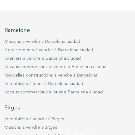
utilisateurs du service. . Ils nous permettent de
sauvegarder les informations de préférence de l'utilisateur
pour améliorer la qualité de nos services et offrir une
meilleure expérience grâce aux produits recommandés.
Barcelone
Marketing et Publicité
Maisons à vendre à Barcelona ciudad
Ces cookies sont utilisés pour stocker des informations sur
les préférences et les choix personnels de l'utilisateur
Appartements à vendre à Barcelona ciudad
grâce à l'observation continue de ses habitudes de
Greniers à vendre à Barcelona ciudad
navigation. Grâce à eux, nous pouvons connaître les
habitudes de navigation sur le site Web et afficher des
Locaux commerciaux à vendre à Barcelona ciudad
publicités liées au profil de navigation de l'utilisateur.
Nouvelles constructions à vendre à Barcelona
Immobiliers à louer à Barcelona ciudad
Locaux commerciaux à louer à Barcelona ciudad
Sitges
Immobiliers à vendre à Sitges
Maisons à vendre à Sitges