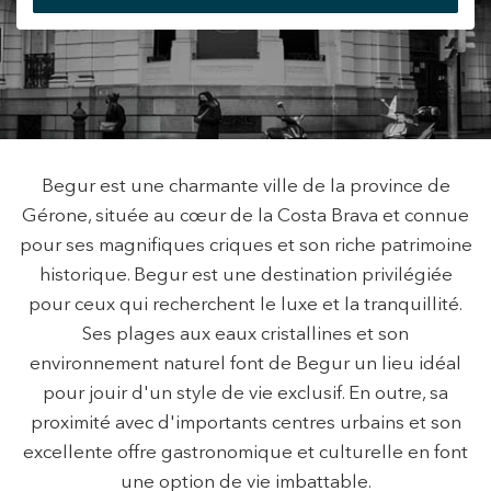
Modifier les cookies
+34 935 178 067
Technique et Fonctionnel
Toujours actif
Ce site Web utilise ses propres cookies pour collecter des
Begur est une charmante ville de la province de
informations afin d'améliorer nos services. Si vous
Gérone, située au cœur de la Costa Brava et connue
continuez à naviguer, vous acceptez leur installation.
L'utilisateur a la possibilité de configurer son navigateur,
ES
CA
EN
FR
pour ses magnifiques criques et son riche patrimoine
pouvant, s'il le souhaite, empêcher leur installation sur son
disque dur, même s'il doit garder à l'esprit qu'une telle
historique. Begur est une destination privilégiée
action peut entraîner des difficultés de navigation sur le
pour ceux qui recherchent le luxe et la tranquillité.
site.
Ses plages aux eaux cristallines et son
Analyse et Personnalisation
environnement naturel font de Begur un lieu idéal
pour jouir d'un style de vie exclusif. En outre, sa
Ils permettent le suivi et l'analyse du comportement des
utilisateurs de ce site. Les informations collectées via ce
proximité avec d'importants centres urbains et son
type de cookies sont utilisées pour mesurer l'activité du
excellente offre gastronomique et culturelle en font
Web pour l'élaboration des profils de navigation des
utilisateurs afin d'introduire des améliorations basées sur
une option de vie imbattable.
l'analyse des données d'utilisation effectuée par les