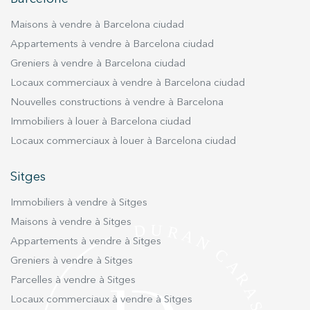
incroyable et de vues impressionnantes sur la
Maisons à vendre à Barcelona ciudad
ville grâce à ses magnifiques fenêtres avec
sortie sur le jardin privé avec piscine. La
Appartements à vendre à Barcelona ciudad
propriété dispose de 5 chambres doubles, 6
Greniers à vendre à Barcelona ciudad
salles de bain, un sauna, un espace home
Locaux commerciaux à vendre à Barcelona ciudad
cinéma, un parking privé et tous les conforts
Nouvelles constructions à vendre à Barcelona
pour faire de cette maison une véritable
Immobiliers à louer à Barcelona ciudad
opportunité de vivre en touchant le ciel !!!. Ne
Locaux commerciaux à louer à Barcelona ciudad
manquez pas l'occasion de visiter cette
incroyable propriété, vous en tomberez
Sitges
amoureux!.
Immobiliers à vendre à Sitges
Maisons à vendre à Sitges
Appartements à vendre à Sitges
Greniers à vendre à Sitges
Parcelles à vendre à Sitges
Locaux commerciaux à vendre à Sitges