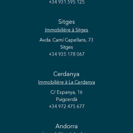
+34 931 595 125
Sitges
Immobilière
à Sitges
Avda. Camí Capellans, 73
Sitges
+34 935 178 067
Cerdanya
Immobilière
à La Cerdanya
C/ Espanya, 16
Puigcerdà
+34 972 475 677
Andorra