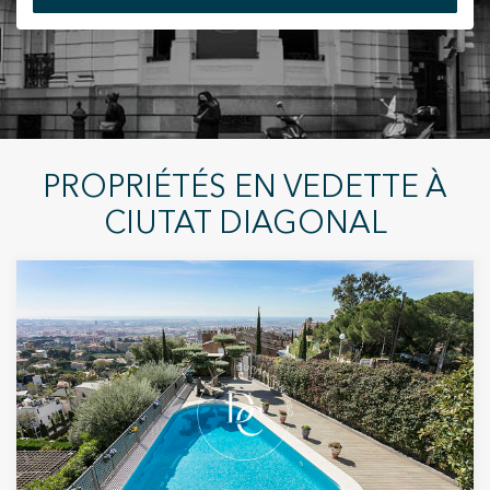
+34 935 178 067
Modifier les cookies
PROPRIÉTÉS EN VEDETTE À
Technique et Fonctionnel
Toujours actif
CIUTAT DIAGONAL
ES
CA
EN
FR
Ce site Web utilise ses propres cookies pour collecter des
informations afin d'améliorer nos services. Si vous
continuez à naviguer, vous acceptez leur installation.
L'utilisateur a la possibilité de configurer son navigateur,
pouvant, s'il le souhaite, empêcher leur installation sur son
disque dur, même s'il doit garder à l'esprit qu'une telle
action peut entraîner des difficultés de navigation sur le
site.
Analyse et Personnalisation
Ils permettent le suivi et l'analyse du comportement des
utilisateurs de ce site. Les informations collectées via ce