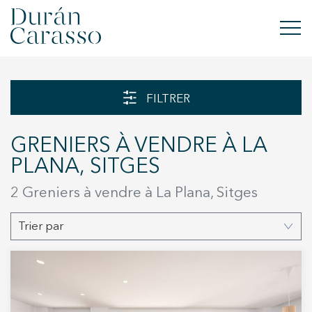
ACHETER
FILTRER
À LOUER
GRENIERS À VENDRE À LA
VENDRE
PLANA, SITGES
NOUVELLE CONSTRUCTION
2 Greniers à vendre à La Plana, Sitges
INVESTISSEMENTS
Trier par
GROUPE DC
CONTACT