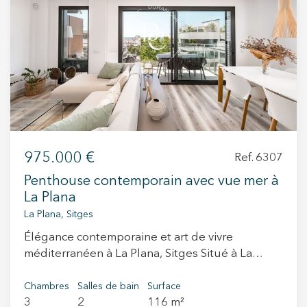
+34 935 178 067
ES
CA
EN
FR
975.000 €
Ref. 6307
Penthouse contemporain avec vue mer à
La Plana
La Plana, Sitges
Élégance contemporaine et art de vivre
méditerranéen à La Plana, Sitges Situé à La
Plana, l’une des adresses résidentielles les plus
recherchées de Sitges, cet appartement récent
Chambres
Salles de bain
Surface
3
2
116 m²
incarne une vision contemporaine du confort en