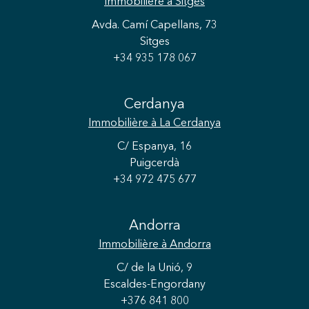
Immobilière
à Sitges
Avda. Camí Capellans, 73
Sitges
+34 935 178 067
Cerdanya
Immobilière
à La Cerdanya
C/ Espanya, 16
Enregistrer les paramètres
Tout accepter
Puigcerdà
+34 972 475 677
Andorra
Immobilière
à Andorra
C/ de la Unió, 9
Escaldes-Engordany
+376 841 800