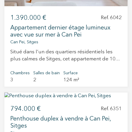
bien entretenu et proche des services, des
écoles, des transports publics et de la plage.
1.390.000 €
Ref. 6042
Une excellente option pour ceux qui souhaitent
investir dans un bien avec du potentiel dans
Appartement dernier étage lumineux
l’une des zones les plus prisées de Sitges. Vivez
avec vue sur mer à Can Pei
là où vous méritez de vivre
Can Pei, Sitges
Situé dans l’un des quartiers résidentiels les
plus calmes de Sitges, cet appartement de 105
m² utiles se distingue par ses deux grandes
terrasses, l’une orientée sud avec vue sur la
Chambres
Salles de bain
Surface
3
2
124 m²
mer, l’autre orientée nord, idéales pour profiter
du soleil ou de l’ombre selon le moment de la
journée. L’agencement est pratique et
entièrement de plain-pied. Le spacieux salon-
794.000 €
salle à manger s’ouvre sur les deux terrasses,
Ref. 6351
apportant beaucoup de lumière naturelle et de
Penthouse duplex à vendre à Can Pei,
ventilation. La cuisine est indépendante et
Sitges
entièrement équipée. L’espace nuit comprend