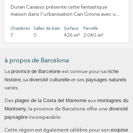
détermination du loyer maximal. Location pour
Duran Carasso présente cette fantastique
les mois de août : 4.000 € par mois. Le bien n’est
maison dans l'urbanisation Can Girona avec une
pas considéré comme un grand détenteur.
vue panoramique sur tout Sitges. Can Girona
Référence du certificat d’habitabilité :
est l'une des urbanisations les plus exclusives
Chambres
Salles de bain
Surface
Parcelle
CHB07003213002 Registre du certificat
7
5
426 m²
2.040 m²
de Sitges, elle est surveillée 24h / 24 et il
énergétique : YS0KBVPSW Numéro de registre
convient également de noter que la maison est
AICAT : 3510 Caution, garantie ou dépôt
l'une des plus proches du poste de sécurité.
spécifique adapté à la durée du contrat de
Dans cette urbanisation, nous trouvons l'Hôtel
à propos de Barcelona
location.
Dolce Sitges et il se trouve à 5 minutes à pied
province de Barcelone
riche
du Terramar Golf Club. La maison dispose d'un
La
est connue pour sa
grand jardin avec une piscine privée à
histoire
diversité culturelle
paysages naturels
, sa
et ses
débordement. Pendant que vous prenez un
variés.
bain, vous pourrez profiter de la vue imprenable
sur la mer, le parcours de golf et la ville de
plages de la Costa del Maresme
montagnes du
Des
aux
Sitges. La maison principale se compose d'un
Montseny
diversité
, la province de Barcelone offre une
salon spacieux et lumineux avec de grandes
paysagère
incomparable.
fenêtres avec vue dégagée, une cuisine office, 2
suites avec une salle de bain complète et 2
exquise
Cette région est également célèbre pour son