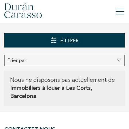
ACHETER
FILTRER
À LOUER
Trier par
VENDRE
NOUVELLE CONSTRUCTION
Nous ne disposons pas actuellement de
Immobiliers à louer à Les Corts,
INVESTISSEMENTS
Barcelona
GROUPE DC
CONTACT