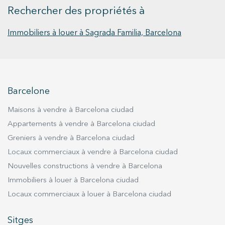
l'analyse des données d'utilisation effectuée par les
Rechercher des propriétés à
utilisateurs du service. . Ils nous permettent de
sauvegarder les informations de préférence de l'utilisateur
pour améliorer la qualité de nos services et offrir une
Immobiliers à louer à Sagrada Familia, Barcelona
meilleure expérience grâce aux produits recommandés.
Marketing et Publicité
Ces cookies sont utilisés pour stocker des informations sur
les préférences et les choix personnels de l'utilisateur
Barcelone
grâce à l'observation continue de ses habitudes de
navigation. Grâce à eux, nous pouvons connaître les
Maisons à vendre à Barcelona ciudad
habitudes de navigation sur le site Web et afficher des
publicités liées au profil de navigation de l'utilisateur.
Appartements à vendre à Barcelona ciudad
Greniers à vendre à Barcelona ciudad
Locaux commerciaux à vendre à Barcelona ciudad
Nouvelles constructions à vendre à Barcelona
Immobiliers à louer à Barcelona ciudad
Locaux commerciaux à louer à Barcelona ciudad
Sitges