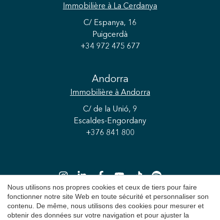
Immobilière
à La Cerdanya
C/ Espanya, 16
Puigcerdà
+34 972 475 677
Andorra
Immobilière
à Andorra
C/ de la Unió, 9
Escaldes-Engordany
+376 841 800
Nous utilisons nos propres cookies et ceux de tiers pour faire
fonctionner notre site Web en toute sécurité et personnaliser son
Enregistrer les paramètres
Tout accepter
contenu. De même, nous utilisons des cookies pour mesurer et
obtenir des données sur votre navigation et pour ajuster la
Copyright 2026 © Durán Carasso