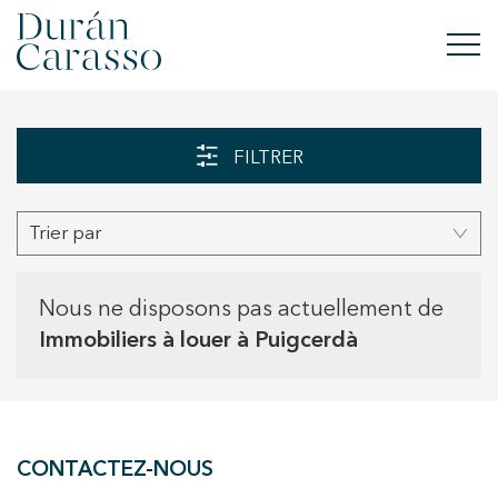
ACHETER
FILTRER
À LOUER
Trier par
VENDRE
NOUVELLE CONSTRUCTION
Nous ne disposons pas actuellement de
Immobiliers à louer à Puigcerdà
INVESTISSEMENTS
GROUPE DC
CONTACTEZ-NOUS
CONTACT