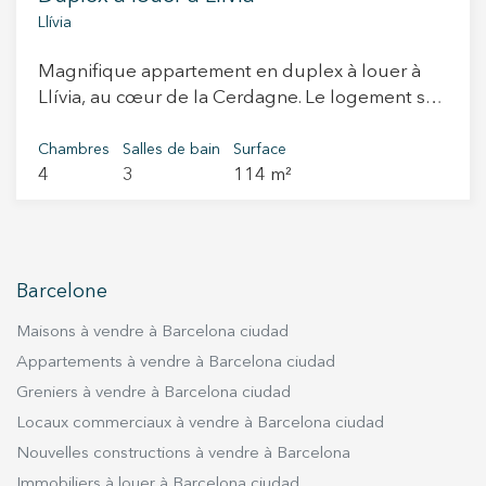
Llívia
Magnifique appartement en duplex à louer à
Llívia, au cœur de la Cerdagne. Le logement se
compose de trois chambres doubles et d'une
chambre individuelle, deux salles de bain
Chambres
Salles de bain
Surface
4
3
114 m²
complètes —dont une en suite avec baignoire et
une autre avec douche— ainsi qu’un WC de
courtoisie. La cuisine, de type office, est
entièrement équipée avec lave-vaisselle, lave-
linge et un coin repas intégré. Le salon est
Barcelone
spacieux et lumineux, avec des sols en bois qui
apportent chaleur et confort à l’ensemble.
Maisons à vendre à Barcelona ciudad
L’appartement dispose de placards encastrés,
Appartements à vendre à Barcelona ciudad
d’une place de parking et d’un débarras inclus
Greniers à vendre à Barcelona ciudad
dans le prix. La résidence offre deux grands
Locaux commerciaux à vendre à Barcelona ciudad
jardins communautaires, parfaits pour se
Nouvelles constructions à vendre à Barcelona
détendre ou pour laisser jouer les enfants. Il
Immobiliers à louer à Barcelona ciudad