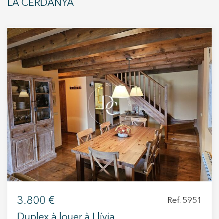
LA CERDANYA
Ils permettent le suivi et l'analyse du comportement des
utilisateurs de ce site. Les informations collectées via ce
type de cookies sont utilisées pour mesurer l'activité du
Web pour l'élaboration des profils de navigation des
utilisateurs afin d'introduire des améliorations basées sur
l'analyse des données d'utilisation effectuée par les
utilisateurs du service. . Ils nous permettent de
sauvegarder les informations de préférence de l'utilisateur
pour améliorer la qualité de nos services et offrir une
meilleure expérience grâce aux produits recommandés.
Marketing et Publicité
Ces cookies sont utilisés pour stocker des informations sur
les préférences et les choix personnels de l'utilisateur
grâce à l'observation continue de ses habitudes de
navigation. Grâce à eux, nous pouvons connaître les
habitudes de navigation sur le site Web et afficher des
publicités liées au profil de navigation de l'utilisateur.
3.800 €
Ref. 5951
Duplex à louer à Llívia