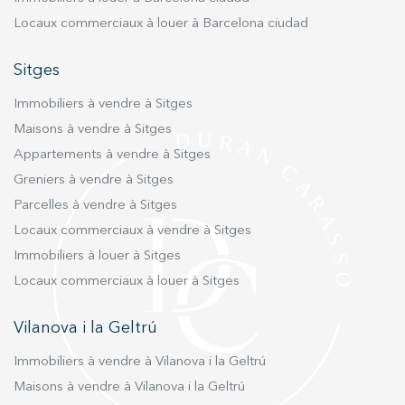
s’agit d’un logement avec un charme particulier,
une décoration chaleureuse et soignée,
Locaux commerciaux à louer à Barcelona ciudad
entièrement équipé et prêt à emménager. Idéal
pour les familles à la recherche de confort et de
Sitges
nature dans un cadre privilégié. Parfait pour
Immobiliers à vendre à Sitges
profiter de toutes sortes de sports de plein air
Maisons à vendre à Sitges
et de la nature à l’état pur tout au long de
l’année.
Appartements à vendre à Sitges
Greniers à vendre à Sitges
Parcelles à vendre à Sitges
Locaux commerciaux à vendre à Sitges
Immobiliers à louer à Sitges
Locaux commerciaux à louer à Sitges
Vilanova i la Geltrú
Immobiliers à vendre à Vilanova i la Geltrú
Maisons à vendre à Vilanova i la Geltrú