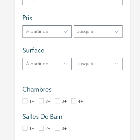
navigat
site Web
Prix
à partir de
Jusqu'à
Surface
à partir de
Jusqu'à
Chambres
1+
2+
3+
4+
Salles De Bain
1+
2+
3+