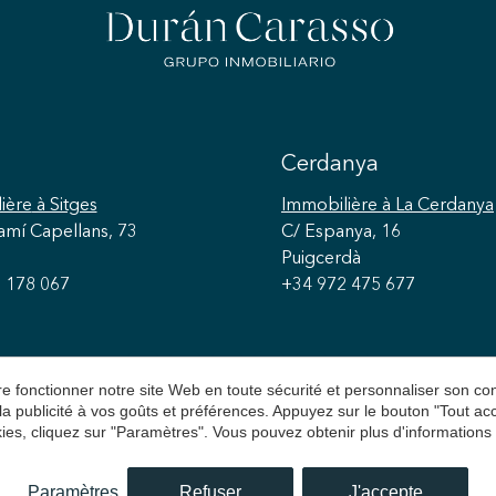
Cerdanya
ière
à Sitges
Immobilière
à La Cerdanya
amí Capellans, 73
C/ Espanya, 16
Puigcerdà
 178 067
+34 972 475 677
aire fonctionner notre site Web en toute sécurité et personnaliser son 
 la publicité à vos goûts et préférences. Appuyez sur le bouton "Tout a
ies, cliquez sur "Paramètres". Vous pouvez obtenir plus d'informations
n Carasso
Avis juridique
Politique de Confidentialit
Paramètres
Refuser
J'accepte