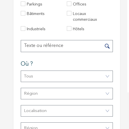
Parkings
Offices
Bâtiments
Locaux
Techni
commerciaux
Ce site 
Industriels
Hôtels
d'amélio
L'utilis
empêcher
telle ac
Analys
Où ?
Ils perm
informat
Tous
Web pour
amélior
utilisat
Région
préféren
meilleu
Localisation
Market
Ces cook
personne
Région