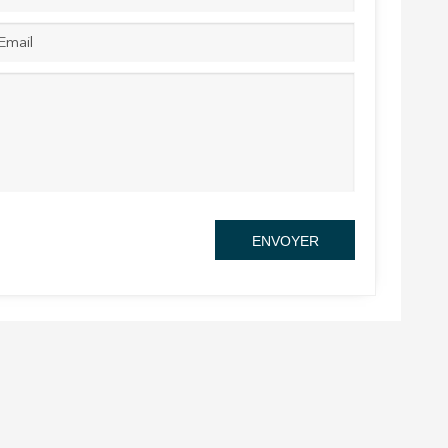
rs actif
llation.
te,
qu'une
ENVOYER
 Les
vité du
re des
e
les choix