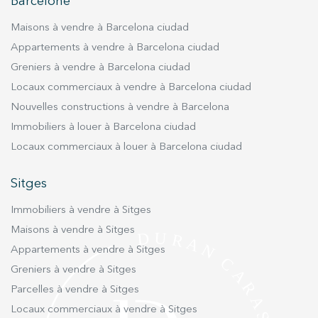
utilisateurs du service. . Ils nous permettent de
Barcelone
sauvegarder les informations de préférence de l'utilisateur
pour améliorer la qualité de nos services et offrir une
Maisons à vendre à Barcelona ciudad
meilleure expérience grâce aux produits recommandés.
Appartements à vendre à Barcelona ciudad
Greniers à vendre à Barcelona ciudad
Marketing et Publicité
Locaux commerciaux à vendre à Barcelona ciudad
Ces cookies sont utilisés pour stocker des informations sur
les préférences et les choix personnels de l'utilisateur
Nouvelles constructions à vendre à Barcelona
grâce à l'observation continue de ses habitudes de
Immobiliers à louer à Barcelona ciudad
navigation. Grâce à eux, nous pouvons connaître les
habitudes de navigation sur le site Web et afficher des
Locaux commerciaux à louer à Barcelona ciudad
publicités liées au profil de navigation de l'utilisateur.
Sitges
Immobiliers à vendre à Sitges
Maisons à vendre à Sitges
Appartements à vendre à Sitges
Greniers à vendre à Sitges
Parcelles à vendre à Sitges
Locaux commerciaux à vendre à Sitges