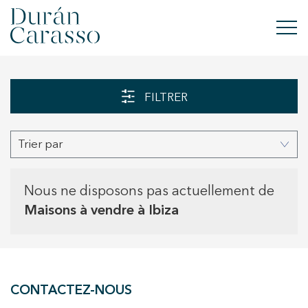
ACHETER
FILTRER
À LOUER
Trier par
VENDRE
NOUVELLE CONSTRUCTION
Nous ne disposons pas actuellement de
Maisons à vendre à Ibiza
INVESTISSEMENTS
GROUPE DC
CONTACTEZ-NOUS
CONTACT