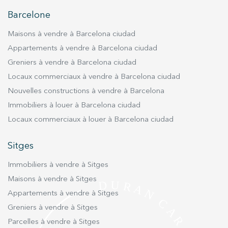
utilisateurs du service. . Ils nous permettent de
sauvegarder les informations de préférence de l'utilisateur
Barcelone
pour améliorer la qualité de nos services et offrir une
meilleure expérience grâce aux produits recommandés.
Maisons à vendre à Barcelona ciudad
Appartements à vendre à Barcelona ciudad
Marketing et Publicité
Greniers à vendre à Barcelona ciudad
Ces cookies sont utilisés pour stocker des informations sur
Locaux commerciaux à vendre à Barcelona ciudad
les préférences et les choix personnels de l'utilisateur
grâce à l'observation continue de ses habitudes de
Nouvelles constructions à vendre à Barcelona
navigation. Grâce à eux, nous pouvons connaître les
habitudes de navigation sur le site Web et afficher des
Immobiliers à louer à Barcelona ciudad
publicités liées au profil de navigation de l'utilisateur.
Locaux commerciaux à louer à Barcelona ciudad
Sitges
Immobiliers à vendre à Sitges
Maisons à vendre à Sitges
Appartements à vendre à Sitges
Greniers à vendre à Sitges
Parcelles à vendre à Sitges