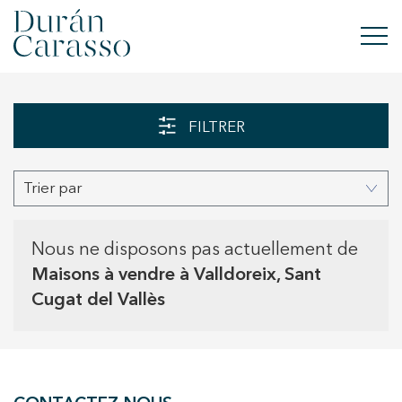
ACHETER
FILTRER
À LOUER
Trier par
VENDRE
NOUVELLE CONSTRUCTION
Nous ne disposons pas actuellement de
Maisons à vendre à Valldoreix, Sant
INVESTISSEMENTS
Cugat del Vallès
GROUPE DC
CONTACT