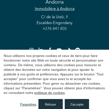
Andorra
Immobilière
à Andorra
C/ de la Unió, 9
Escaldes-Engordany
+376 841 800
Nous utilisons nos propres cookies et ceux de tiers pour faire
fonctionner notre site Web en toute sécurité et personnaliser son
Enregistrer les paramètres
Tout accepter
contenu. De même, nous utilisons des cookies pour mesurer et
obtenir des données sur votre navigation et pour ajuster la
Copyright 2026 © Durán Carasso
publicité à vos goûts et préférences. Appuyez sur le bouton "Tout
accepter" pour confirmer que vous avez lu et accepté les
Avis juridique
informations présentées. Pour gérer ou désactiver ces cookies,
cliquez sur "Paramètres". Vous pouvez obtenir plus d'informations
Politique de Confidentialité
en consultant notre
politique de cookies
.
Politique de cookies
Paramètres
Refuser
J'accepte