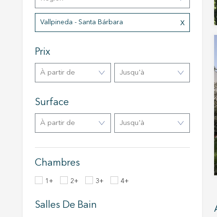
Analys
Vallpineda - Santa Bárbara
Ils perm
informat
Web pour
Prix
amélior
utilisat
préféren
à partir de
Jusqu'à
meilleu
Market
Surface
Ces cook
à partir de
Jusqu'à
personne
navigat
site Web
Chambres
1+
2+
3+
4+
Salles De Bain