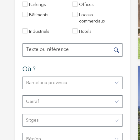
Parkings
Offices
Bâtiments
Locaux
commerciaux
Industriels
Hôtels
Où ?
Modif
Barcelona provincia
Techni
Garraf
Ce site 
d'amélio
Sitges
L'utilis
empêcher
telle ac
Région