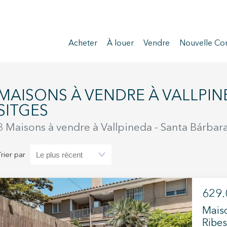
Acheter
À louer
Vendre
Nouvelle Con
VENDRE À VALLPINEDA - SANTA BÁRBARA,
SITGES
3 Maisons à vendre à Vallpineda - Santa Bárbara
Trier par
629.
Maiso
Ribes