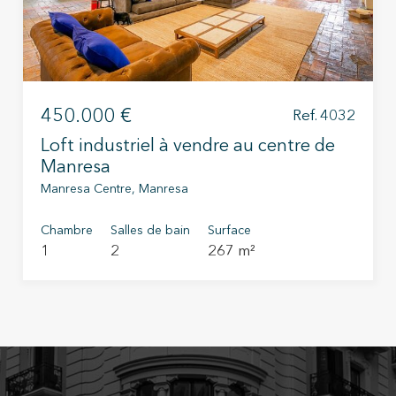
ls de l'utilisateur grâce à l'observation continue de ses habitudes de
ion. Grâce à eux, nous pouvons connaître les habitudes de navigation s
 et afficher des publicités liées au profil de navigation de l'utilisateur.
Enregistrer les paramètres
Tout accepter
450.000 €
Ref. 4032
Loft industriel à vendre au centre de
Manresa
Manresa Centre, Manresa
Chambre
Salles de bain
Surface
1
2
267 m²