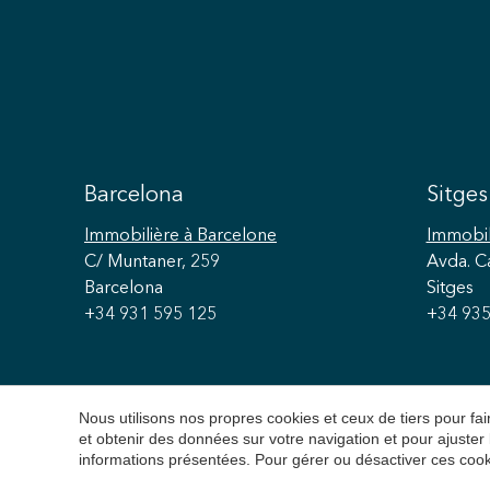
Barcelona
Sitges
Immobilière
à Barcelone
Immobil
C/ Muntaner, 259
Avda. C
Barcelona
Sitges
+34 931 595 125
+34 935
Nous utilisons nos propres cookies et ceux de tiers pour f
et obtenir des données sur votre navigation et pour ajuster
informations présentées. Pour gérer ou désactiver ces cook