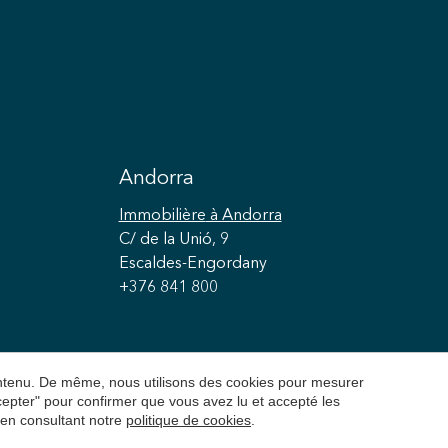
Andorra
Immobilière
à Andorra
C/ de la Unió, 9
Escaldes-Engordany
+376 841 800
contenu. De même, nous utilisons des cookies pour mesurer
ccepter" pour confirmer que vous avez lu et accepté les
 en consultant notre
politique de cookies
.