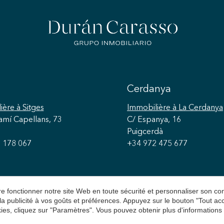
Cerdanya
ière
à Sitges
Immobilière
à La Cerdanya
amí Capellans, 73
C/ Espanya, 16
Puigcerdà
 178 067
+34 972 475 677
aire fonctionner notre site Web en toute sécurité et personnaliser son 
 la publicité à vos goûts et préférences. Appuyez sur le bouton "Tout a
ies, cliquez sur "Paramètres". Vous pouvez obtenir plus d'informations