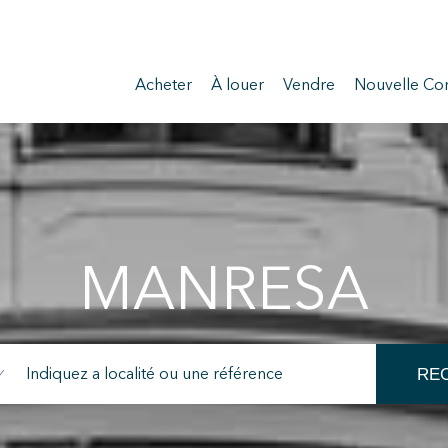
Acheter
À louer
Vendre
Nouvelle Con
MANRESA
RE
ier les cookies