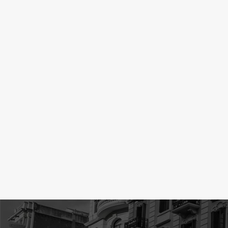
personne
navigat
site Web