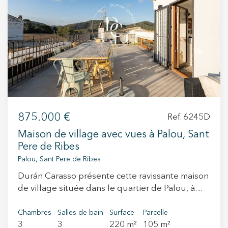
+34 935 178 067
ES
CA
EN
FR
875.000 €
Ref. 6245D
Maison de village avec vues à Palou, Sant
Pere de Ribes
Palou, Sant Pere de Ribes
Durán Carasso présente cette ravissante maison
de village située dans le quartier de Palou, à
Sant Pere de Ribes, au cœur d’un
environnement naturel et paisible. Entièrement
Chambres
Salles de bain
Surface
Parcelle
3
3
220 m²
105 m²
rénovée avec beaucoup de goût et de soin, la