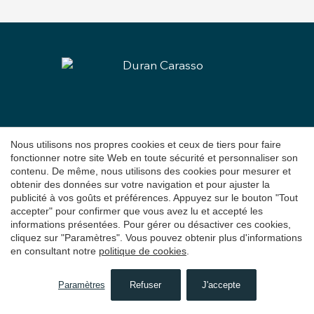
Nous utilisons nos propres cookies et ceux de tiers pour faire
fonctionner notre site Web en toute sécurité et personnaliser son
Barcelona
contenu. De même, nous utilisons des cookies pour mesurer et
Immobilière
à Barcelone
obtenir des données sur votre navigation et pour ajuster la
publicité à vos goûts et préférences. Appuyez sur le bouton "Tout
C/ Muntaner, 259
accepter" pour confirmer que vous avez lu et accepté les
Barcelona
informations présentées. Pour gérer ou désactiver ces cookies,
cliquez sur "Paramètres". Vous pouvez obtenir plus d'informations
+34 931 595 125
en consultant notre
politique de cookies
.
Sitges
Paramètres
Refuser
J'accepte
RECHERCHER
Immobilière
à Sitges