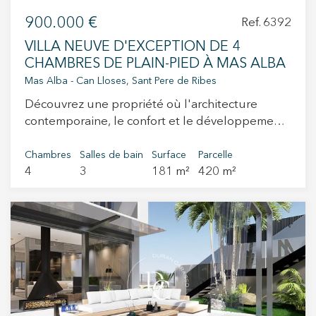
900.000 €
Ref. 6392
VILLA NEUVE D'EXCEPTION DE 4
CHAMBRES DE PLAIN-PIED À MAS ALBA
Mas Alba - Can Lloses, Sant Pere de Ribes
Découvrez une propriété où l'architecture
contemporaine, le confort et le développement
durable se conjuguent pour offrir un cadre de
vie exceptionnel. Cette villa neuve exclusive,
Chambres
Salles de bain
Surface
Parcelle
4
3
181 m²
420 m²
située dans le quartier résidentiel paisible de
Mas Alba, à Sant Pere de Ribes, bénéficie d'un
emplacement privilégié à seulement quelques
minutes du centre de Sant Pere de Ribes ainsi
que des plages, de l'animation et des
nombreux services de Sitges. Avec plus de 160
Modifier les cookies
m² habitables entièrement de plain-pied, cette
villa a été conçue pour offrir un confort absolu,
sans escaliers ni barrières architecturales. Son