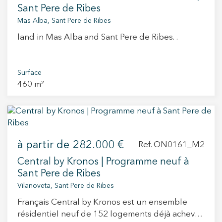
avec accès extérieur, ainsi que deux chambres
Sant Pere de Ribes
doubles partageant une salle de bain complète.
Mas Alba, Sant Pere de Ribes
L’étage supérieur est occupé par la suite
land in Mas Alba and Sant Pere de Ribes. .
parentale, avec salle de bain privée, grands
placards intégrés et terrasse privée avec vue sur
la ville. Au sous-sol se trouvent le garage
Surface
pouvant accueillir plusieurs véhicules, une
460 m²
buanderie et une chambre de service ou
d’invités. Toutes les étages sont reliés par un
ascenseur, et la maison dispose d’un système
domotique complet, garantissant un confort et
une efficacité optimaux.
à partir de
282.000 €
Ref. ON0161_M2
Central by Kronos | Programme neuf à
Sant Pere de Ribes
Vilanoveta, Sant Pere de Ribes
Français Central by Kronos est un ensemble
résidentiel neuf de 152 logements déjà achevé,