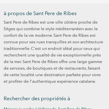
deux piscines, des espaces verts, une aire de
avec rez-de-chaussée + 1, ainsi qu’une piscine
jeux et un service. Sécurité privée 24h/24, ainsi
et un garage, vous offrant tout l’espace
à propos de Sant Pere de Ribes
qu'un emplacement imbattable, à côté d'écoles
nécessaire pour concevoir votre maison idéale.
internationales de renom : Bel-Air, Olive Tree et
Sant Pere de Ribes est une ville côtière proche de
Situé dans un quartier résidentiel avec tous les
IBS École internationale de Richmond. Vive
services, c’est l’endroit parfait pour vivre en
Sitges qui combine le style méditerranéen avec le
donde mereces vivir
toute tranquillité sans renoncer au confort. En
confort de la vie moderne. Sant Pere de Ribes est
moins de 10 minutes en voiture, vous serez au
connue pour ses rues tranquilles et son architecture
centre de Sitges et ses magnifiques plages. De
traditionnelle. C'est un endroit idéal pour ceux qui
plus, une zone commerciale à proximité vous
recherchent une qualité de vie exceptionnelle près
offre tout le nécessaire pour votre quotidien. Si
de la mer. Sant Pere de Ribes offre une large gamme
vous recherchez un investissement sûr ou
de services, de boutiques et de restaurants, faisant
l’emplacement parfait pour votre nouveau chez-
de cette localité une destination parfaite pour vivre
vous, ce terrain à Mas Alba est une opportunité
à ne pas manquer. Venez le voir et laissez-vous
et profiter de l'authentique expérience catalane.
séduire par son environnement !
Rechercher des propriétés à