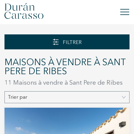
ACHETER
FILTRER
À LOUER
MAISONS À VENDRE À SANT
VENDRE
PERE DE RIBES
NOUVELLE CONSTRUCTION
11 Maisons à vendre à Sant Pere de Ribes
INVESTISSEMENTS
Trier par
GROUPE DC
CONTACT