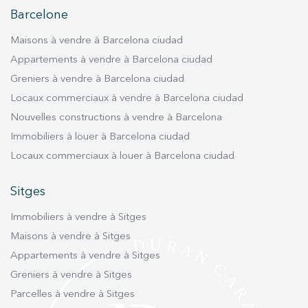
recherche de proximité avec les services urbains.
Barcelone
À seulement quelques minutes en voiture, les
Maisons à vendre à Barcelona ciudad
résidents pourront profiter d'une large gamme
de commerces, de restaurants, d'écoles et de
Appartements à vendre à Barcelona ciudad
centres de santé, ainsi que des magnifiques
Greniers à vendre à Barcelona ciudad
plages qui caractérisent cette charmante ville
Locaux commerciaux à vendre à Barcelona ciudad
côtière. Chaque parcelle est conçue pour
Nouvelles constructions à vendre à Barcelona
permettre la construction de maisons
Immobiliers à louer à Barcelona ciudad
unifamiliales, offrant la flexibilité de
Locaux commerciaux à louer à Barcelona ciudad
personnaliser le design et la distribution selon
les besoins et les préférences de chaque
Sitges
propriétaire. De plus, le quartier résidentiel où
se trouvent les parcelles est bien desservi par
Immobiliers à vendre à Sitges
les transports en commun et les routes
Maisons à vendre à Sitges
principales, facilitant l'accès à d'autres localités
Appartements à vendre à Sitges
voisines et à Barcelone. En définitive, ces six
parcelles à Vilanova i la Geltrú représentent
Greniers à vendre à Sitges
l'opportunité parfaite pour construire des
Parcelles à vendre à Sitges
maisons unifamiliales dans un environnement