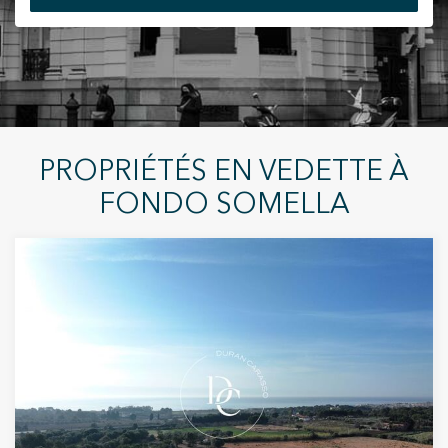
+34 935 178 067
Modifier les cookies
PROPRIÉTÉS EN VEDETTE À
Technique et Fonctionnel
Toujours actif
FONDO SOMELLA
ES
CA
EN
FR
Ce site Web utilise ses propres cookies pour collecter des
informations afin d'améliorer nos services. Si vous
continuez à naviguer, vous acceptez leur installation.
L'utilisateur a la possibilité de configurer son navigateur,
pouvant, s'il le souhaite, empêcher leur installation sur son
disque dur, même s'il doit garder à l'esprit qu'une telle
action peut entraîner des difficultés de navigation sur le
site.
Analyse et Personnalisation
Ils permettent le suivi et l'analyse du comportement des
utilisateurs de ce site. Les informations collectées via ce