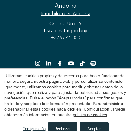
Andorra
Inmobiliaria
en Andorra
C/ de la Unió, 9
Escaldes-Engordany
+376 841 800
Guardar configuración
Aceptar todas
Utilizamos cookies propias y de terceros para hacer funcionar de
manera segura nuestra página web y personalizar su contenido.
Igualmente, utilizamos cookies para medir y obtener datos de la
Copyright 2026 © Durán Carasso
navegación que realiza y para ajustar la publicidad a sus gustos y
preferencias. Pulse el botón "Aceptar todas" para confirmar que
Aviso Legal
ha leído y aceptado la información presentada. Para administrar
o deshabilitar estas cookies haga click en "Configuración". Puede
Política de Privacidad
obtener más información en nuestra
política de cookies
.
Política de Cookies
Configuración
Rechazar
Aceptar