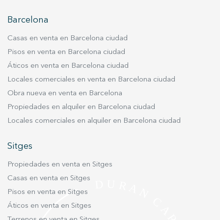
el disfrute al aire libre. Además, la propiedad
incluye una plaza de aparcamiento de 15 m² y
Barcelona
un trastero de 11,5 m². La vivienda cuenta con
Casas en venta en Barcelona ciudad
una clasificación energética A, garantizando
Pisos en venta en Barcelona ciudad
eficiencia y sostenibilidad. Ubicada en pleno
Áticos en venta en Barcelona ciudad
centro de Sant Cugat, la propiedad está
rodeada de todos los servicios esenciales y se
Locales comerciales en venta en Barcelona ciudad
encuentra junto al emblemático Monasterio de
Obra nueva en venta en Barcelona
Sant Cugat, un entorno histórico de gran valor
Propiedades en alquiler en Barcelona ciudad
patrimonial. Vive donde mereces vivir.
Locales comerciales en alquiler en Barcelona ciudad
Sitges
Propiedades en venta en Sitges
Casas en venta en Sitges
Pisos en venta en Sitges
Áticos en venta en Sitges
Terrenos en venta en Sitges