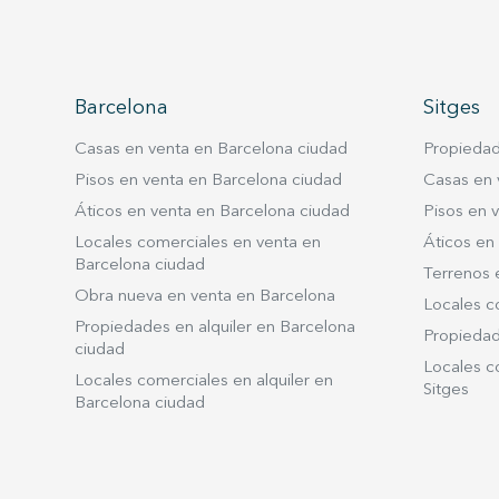
da paso a una distribución cómoda y
funcional. La zona de día y la zona de noche
quedan perfectamente diferenciadas
mediante una bonita puerta corredera de
de
Barcelona
Sitges
madera, aportando carácter y practicidad.
La zona de día alberga una cocina
Casas en venta en Barcelona ciudad
Propiedad
independiente, totalmente equipada, que
na
Pisos en venta en Barcelona ciudad
Casas en 
se conecta visualmente con el amplio
Áticos en venta en Barcelona ciudad
Pisos en v
salón-comedor a través de una moderna
Locales comerciales en venta en
Áticos en 
cristalera. Este elemento aporta un toque
Barcelona ciudad
Terrenos 
contemporáneo y permite que la luz
Obra nueva en venta en Barcelona
natural fluya entre los espacios. El salón-
Locales c
Propiedades en alquiler en Barcelona
comedor, con suelo de parquet, es amplio,
Propiedade
ciudad
luminoso y ofrece agradables vistas a las
Locales co
Locales comerciales en alquiler en
emblemáticas fincas regias del entorno,
Sitges
Barcelona ciudad
además de contar con salida a varios
balcones. La vivienda dispone de aire
acondicionado y calefacción por conductos,
garantizando el máximo confort durante