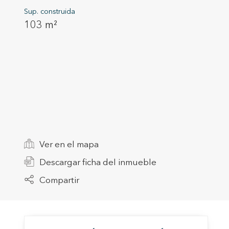
Sup. construida
103 m²
Modif
Técnic
Ver en el mapa
Este sit
Descargar ficha del inmueble
mejorar
instala
Compartir
pudiend
deberá 
de la p
Analít