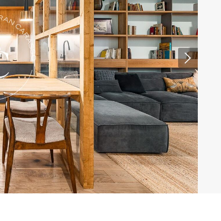
activas
d de
egador
ue
egación