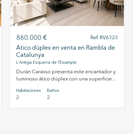
860.000 €
Ref. RV6323
Ático dúplex en venta en Rambla de
Catalunya
L´Antiga Esquerra de l´Eixample
Durán Carasso presenta este encantador y
luminoso ático dúplex con una superficie
útil de 82.66 m² totalmente reformado y
Habitaciones
Baños
ubicado en una de las zonas más
2
2
emblemáticas y cotizadas de Barcelona, en
plena Rambla de Catalunya y a escasos
metros de la Avenida Diagonal. La vivienda
se distribuye en dos plantas y destaca por
su extraordinaria luminosidad y sus vistas