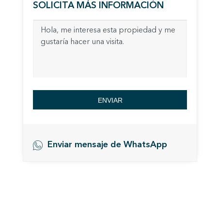
SOLICITA MÁS INFORMACIÓN
Permite
sitio we
medició
los usua
que hac
del usu
experie
Market
ENVIAR
Estas c
eleccio
hábitos
en el si
usuario
Enviar mensaje de WhatsApp