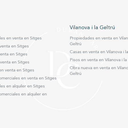
despejadas, que aportan una agradable
sensación de amplitud y bienestar a toda la
vivienda. En la planta baja, nos
encontramos con un agradable recibidor y
Vilanova i la Geltrú
un aseo completo. Un amplio salón-
comedor se convierte en el espacio central
es en venta en Sitges
Propiedades en venta en Vilano
de la vivienda, bañado por abundante luz
Geltrú
venta en Sitges
natural, vistas despejadas y con un diseño
Casas en venta en Vilanova i la
enta en Sitges
moderno y acogedor. La cocina,
Pisos en venta en Vilanova i la
venta en Sitges
independiente está completamente
Obra nueva en venta en Vilanov
en venta en Sitges
equipada y cuenta además con una
Geltrú
práctica zona de aguas. Desde el salón-
omerciales en venta en Sitges
comedor, accedemos por una escalera a la
s en alquiler en Sitges
planta superior destinada a la zona de
merciales en alquiler en
noche, donde encontramos dos
habitaciones dobles amplias y luminosas
con vistas despejadas y un baño completo.
La vivienda se encuentra en un estado
impecable, cuidada al detalle, lista para