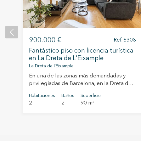
ca
 ha
900.000 €
Ref. 6308
Fantástico piso con licencia turística
en La Dreta de L'Eixample
La Dreta de l'Eixample
En una de las zonas más demandadas y
privilegiadas de Barcelona, en la Dreta de
l’Eixample, se encuentra este piso con
Habitaciones
Baños
Superficie
estilo situado en una finca regia con
as
2
2
90 m²
ascensor. La vivienda dispone de licencia
,
turística en vigor, lo que la convierte en una
excelente oportunidad tanto para inversión
como para uso propio. Al acceder a la
propiedad, un agradable hall de entrada
por