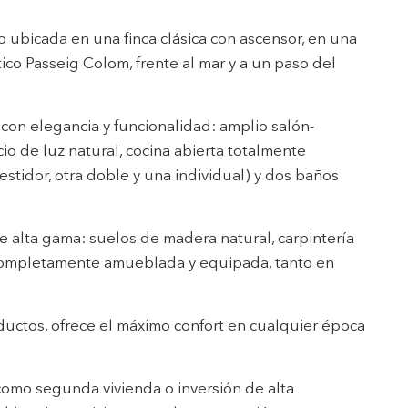
 de este
ubicada en una finca clásica con ascensor, en una
a
ión de
co Passeig Colom, frente al mar y a un paso del
s de uso
rencia
ejor
 con elegancia y funcionalidad: amplio salón-
 de luz natural, cocina abierta totalmente
estidor, otra doble y una individual) y dos baños
s y
us
gación
 alta gama: suelos de madera natural, carpintería
a completamente amueblada y equipada, tanto en
ductos, ofrece el máximo confort en cualquier época
como segunda vivienda o inversión de alta