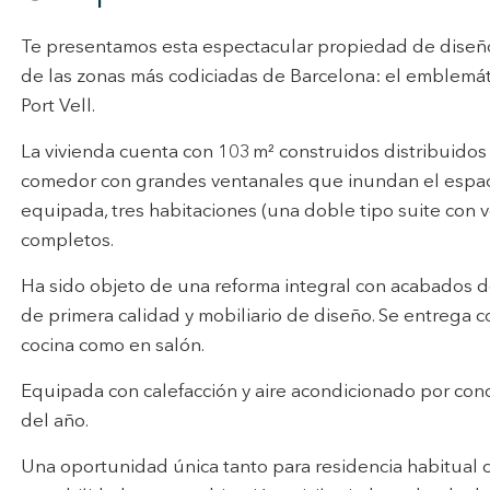
n realizar el seguimiento y análisis del comportamiento de los usuarios
Te presentamos esta espectacular propiedad de diseño 
b. La información recogida mediante este tipo de cookies se utiliza en l
n de la actividad de la web para la elaboración de perfiles de navegac
de las zonas más codiciadas de Barcelona: el emblemáti
rios con el fin de introducir mejoras en función del análisis de los dato
en los usuarios del servicio. Permiten guardar la información de prefe
Port Vell.
ario para mejorar la calidad de nuestros servicios y para ofrecer una m
ncia a través de productos recomendados.
La vivienda cuenta con 103 m² construidos distribuidos
comedor con grandes ventanales que inundan el espacio
ing y publicidad
equipada, tres habitaciones (una doble tipo suite con v
ookies son utilizadas para almacenar información sobre las preferencia
completos.
nes personales del usuario a través de la observación continuada de s
 de navegación. Gracias a ellas, podemos conocer los hábitos de nave
tio web y mostrar publicidad relacionada con el perfil de navegación del
Ha sido objeto de una reforma integral con acabados de
.
Guardar configuración
Aceptar todas
de primera calidad y mobiliario de diseño. Se entreg
cocina como en salón.
Equipada con calefacción y aire acondicionado por con
del año.
Una oportunidad única tanto para residencia habitual 