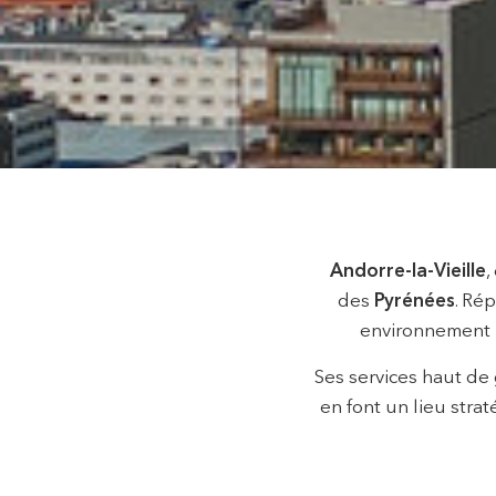
Modif
Techni
Ce site 
Andorre-la-Vieille
,
d'amélio
L'utilis
des
Pyrénées
. Ré
empêcher
telle ac
environnement n
Ses services haut de
Analys
en font un lieu stra
Ils perm
informat
Web pour
amélior
utilisat