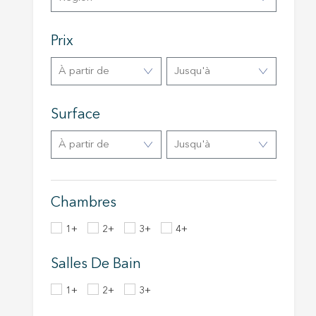
navigat
site Web
Prix
à partir de
Jusqu'à
Surface
à partir de
Jusqu'à
Chambres
1+
2+
3+
4+
Salles De Bain
1+
2+
3+