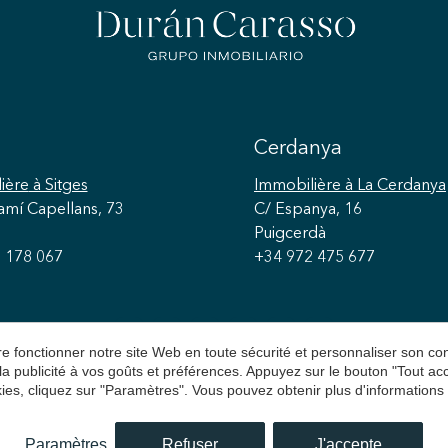
Cerdanya
ière
à Sitges
Immobilière
à La Cerdanya
amí Capellans, 73
C/ Espanya, 16
Puigcerdà
 178 067
+34 972 475 677
aire fonctionner notre site Web en toute sécurité et personnaliser son 
 la publicité à vos goûts et préférences. Appuyez sur le bouton "Tout a
ies, cliquez sur "Paramètres". Vous pouvez obtenir plus d'informations
n Carasso
Avis juridique
Politique de Confidentialit
Paramètres
Refuser
J'accepte