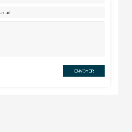
rs actif
llation.
te,
qu'une
ENVOYER
 Les
vité du
re des
e
les choix