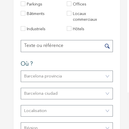
Parkings
Offices
Bâtiments
Locaux
Techni
commerciaux
Ce site 
Industriels
Hôtels
d'amélio
L'utilis
empêcher
telle ac
Analys
Où ?
Ils perm
informat
Barcelona provincia
Web pour
amélior
utilisat
Barcelona ciudad
préféren
meilleu
Localisation
Market
Ces cook
personne
Région