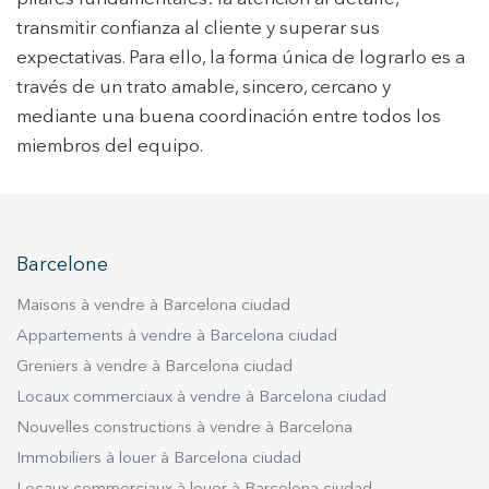
utilisateurs afin d'introduire des améliorations basées sur
l'analyse des données d'utilisation effectuée par les
transmitir confianza al cliente y superar sus
utilisateurs du service. . Ils nous permettent de
sauvegarder les informations de préférence de l'utilisateur
expectativas. Para ello, la forma única de lograrlo es a
pour améliorer la qualité de nos services et offrir une
través de un trato amable, sincero, cercano y
meilleure expérience grâce aux produits recommandés.
mediante una buena coordinación entre todos los
miembros del equipo.
Marketing et Publicité
Ces cookies sont utilisés pour stocker des informations sur
les préférences et les choix personnels de l'utilisateur
grâce à l'observation continue de ses habitudes de
navigation. Grâce à eux, nous pouvons connaître les
habitudes de navigation sur le site Web et afficher des
Barcelone
publicités liées au profil de navigation de l'utilisateur.
Maisons à vendre à Barcelona ciudad
Appartements à vendre à Barcelona ciudad
Greniers à vendre à Barcelona ciudad
Locaux commerciaux à vendre à Barcelona ciudad
Nouvelles constructions à vendre à Barcelona
Immobiliers à louer à Barcelona ciudad