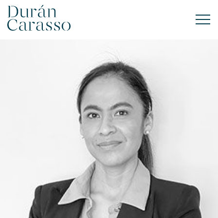
ACHETER
À LOUER
VENDRE
NOUVELLE CONSTRUCTION
INVESTISSEMENTS
GROUPE DC
CONTACT