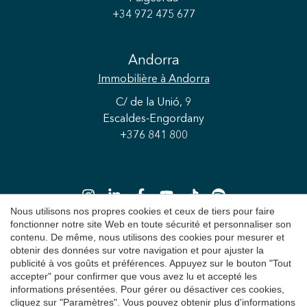
+34 972 475 677
Andorra
Immobilière
à Andorra
C/ de la Unió, 9
Escaldes-Engordany
+376 841 800
Enregistrer les paramètres
Tout accepter
Nous utilisons nos propres cookies et ceux de tiers pour faire
fonctionner notre site Web en toute sécurité et personnaliser son
contenu. De même, nous utilisons des cookies pour mesurer et
obtenir des données sur votre navigation et pour ajuster la
Copyright 2026 © Durán Carasso
publicité à vos goûts et préférences. Appuyez sur le bouton "Tout
accepter" pour confirmer que vous avez lu et accepté les
Avis juridique
informations présentées. Pour gérer ou désactiver ces cookies,
cliquez sur "Paramètres". Vous pouvez obtenir plus d'informations
Politique de Confidentialité