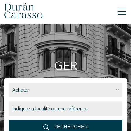
ACHETER
À LOUER
GER
VENDRE
NOUVELLE CONSTRUCTION
Acheter
INVESTISSEMENTS
GROUPE DC
CONTACT
RECHERCHER