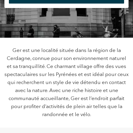
+34 935 178 067
Ger est une localité située dans la région de la
Cerdagne, connue pour son environnement naturel
Modifier les cookies
ES
CA
EN
FR
et sa tranquillité. Ce charmant village offre des vues
spectaculaires sur les Pyrénées et est idéal pour ceux
Technique et Fonctionnel
Toujours actif
qui recherchent un style de vie détendu en contact
avec la nature. Avec une riche histoire et une
Ce site Web utilise ses propres cookies pour collecter des
informations afin d'améliorer nos services. Si vous
communauté accueillante, Ger est l’endroit parfait
continuez à naviguer, vous acceptez leur installation.
L'utilisateur a la possibilité de configurer son navigateur,
pour profiter d’activités de plein air telles que la
pouvant, s'il le souhaite, empêcher leur installation sur son
disque dur, même s'il doit garder à l'esprit qu'une telle
randonnée et le vélo.
action peut entraîner des difficultés de navigation sur le
site.