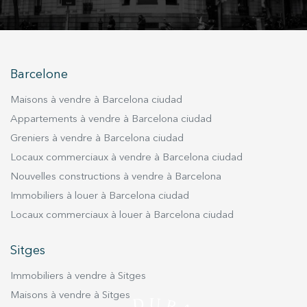
réparti en quatre chambres, toutes avec
placards intégrés, trois salles de bains
complètes —dont une en suite— et un toilette
supplémentaire. Les combles sont un espace
Barcelone
ouvert avec un lit double, des canapés, un coin
lecture et une télévision, offrant une
Maisons à vendre à Barcelona ciudad
atmosphère chaleureuse et polyvalente. La
Appartements à vendre à Barcelona ciudad
maison est vendue entièrement meublée, avec
Greniers à vendre à Barcelona ciudad
électroménagers inclus, cheminée, système
Locaux commerciaux à vendre à Barcelona ciudad
d’alarme, connexion wifi par fibre optique et une
buanderie équipée avec machine à laver et
Nouvelles constructions à vendre à Barcelona
sèche-linge. De plus, elle dispose d’une place
Immobiliers à louer à Barcelona ciudad
de parking privée avec accès direct à la maison.
Locaux commerciaux à louer à Barcelona ciudad
Sitges
Immobiliers à vendre à Sitges
Maisons à vendre à Sitges