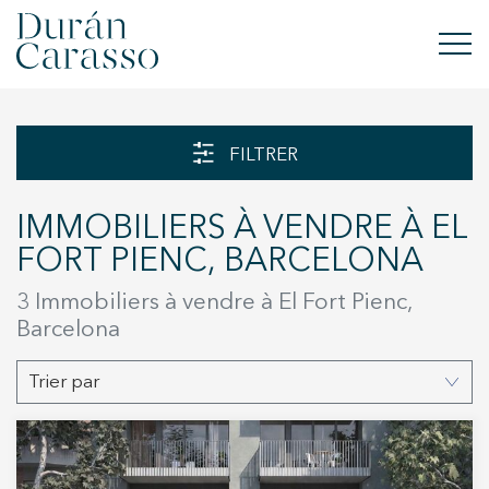
ACHETER
FILTRER
À LOUER
IMMOBILIERS À VENDRE À EL
VENDRE
FORT PIENC, BARCELONA
NOUVELLE CONSTRUCTION
3 Immobiliers à vendre à El Fort Pienc,
Barcelona
INVESTISSEMENTS
Trier par
GROUPE DC
CONTACT