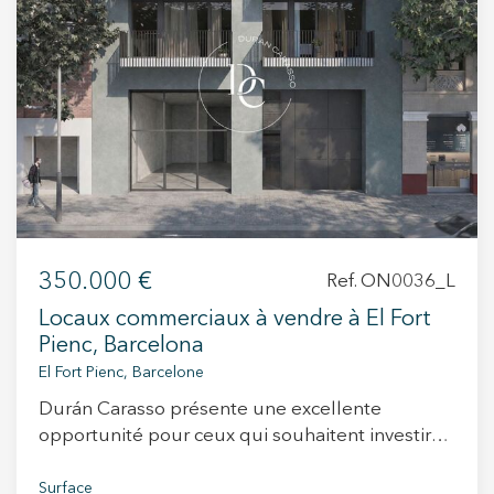
+34 935 178 067
ES
CA
EN
FR
350.000 €
Ref. ON0036_L
Locaux commerciaux à vendre à El Fort
Pienc, Barcelona
El Fort Pienc, Barcelone
Durán Carasso présente une excellente
opportunité pour ceux qui souhaitent investir
ou implanter leur activité dans l’un des secteurs
les plus dynamiques et prometteurs de
Surface