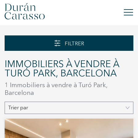
ACHETER
FILTRER
À LOUER
IMMOBILIERS À VENDRE À
VENDRE
TURÓ PARK, BARCELONA
NOUVELLE CONSTRUCTION
1 Immobiliers à vendre à Turó Park,
Barcelona
INVESTISSEMENTS
Trier par
GROUPE DC
CONTACT