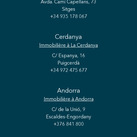
Avda. Camí Capellans, 73
Sitges
+34 935 178 067
Cerdanya
Immobilière
à La Cerdanya
C/ Espanya, 16
Puigcerdà
+34 972 475 677
Enregistrer les paramètres
Tout accepter
Andorra
Immobilière
à Andorra
C/ de la Unió, 9
Escaldes-Engordany
+376 841 800