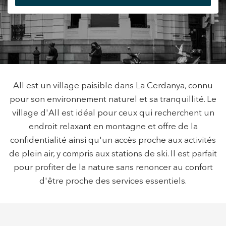
Modifier les cookies
+34 935 178 067
Technique et Fonctionnel
Toujours actif
Ce site Web utilise ses propres cookies pour collecter des
All est un village paisible dans La Cerdanya, connu
informations afin d'améliorer nos services. Si vous
continuez à naviguer, vous acceptez leur installation.
pour son environnement naturel et sa tranquillité. Le
L'utilisateur a la possibilité de configurer son navigateur,
ES
CA
EN
FR
pouvant, s'il le souhaite, empêcher leur installation sur son
village d'All est idéal pour ceux qui recherchent un
disque dur, même s'il doit garder à l'esprit qu'une telle
endroit relaxant en montagne et offre de la
action peut entraîner des difficultés de navigation sur le
site.
confidentialité ainsi qu'un accès proche aux activités
de plein air, y compris aux stations de ski. Il est parfait
Analyse et Personnalisation
pour profiter de la nature sans renoncer au confort
Ils permettent le suivi et l'analyse du comportement des
d'être proche des services essentiels.
utilisateurs de ce site. Les informations collectées via ce
type de cookies sont utilisées pour mesurer l'activité du
Web pour l'élaboration des profils de navigation des
utilisateurs afin d'introduire des améliorations basées sur
l'analyse des données d'utilisation effectuée par les