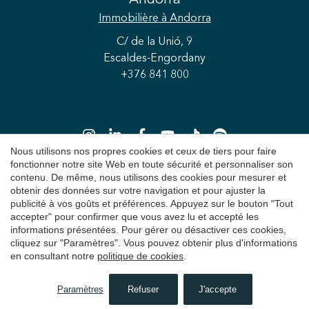
Andorra
Immobilière
à Andorra
C/ de la Unió, 9
Escaldes-Engordany
+376 841 800
Nous utilisons nos propres cookies et ceux de tiers pour faire
fonctionner notre site Web en toute sécurité et personnaliser son
contenu. De même, nous utilisons des cookies pour mesurer et
Enregistrer les paramètres
Tout accepter
obtenir des données sur votre navigation et pour ajuster la
Copyright 2026 © Durán Carasso
publicité à vos goûts et préférences. Appuyez sur le bouton "Tout
accepter" pour confirmer que vous avez lu et accepté les
Avis juridique
informations présentées. Pour gérer ou désactiver ces cookies,
cliquez sur "Paramètres". Vous pouvez obtenir plus d'informations
Politique de Confidentialité
en consultant notre
politique de cookies
.
Politique de cookies
Paramètres
Refuser
J'accepte