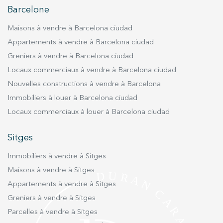
utilisateurs du service. . Ils nous permettent de
Barcelone
sauvegarder les informations de préférence de l'utilisateur
pour améliorer la qualité de nos services et offrir une
meilleure expérience grâce aux produits recommandés.
Maisons à vendre à Barcelona ciudad
Appartements à vendre à Barcelona ciudad
Marketing et Publicité
Greniers à vendre à Barcelona ciudad
Ces cookies sont utilisés pour stocker des informations sur
Locaux commerciaux à vendre à Barcelona ciudad
les préférences et les choix personnels de l'utilisateur
grâce à l'observation continue de ses habitudes de
Nouvelles constructions à vendre à Barcelona
navigation. Grâce à eux, nous pouvons connaître les
Immobiliers à louer à Barcelona ciudad
habitudes de navigation sur le site Web et afficher des
publicités liées au profil de navigation de l'utilisateur.
Locaux commerciaux à louer à Barcelona ciudad
Sitges
Immobiliers à vendre à Sitges
Maisons à vendre à Sitges
Appartements à vendre à Sitges
Greniers à vendre à Sitges
Parcelles à vendre à Sitges