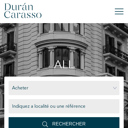
ACHETER
À LOUER
ALL
VENDRE
NOUVELLE CONSTRUCTION
Acheter
INVESTISSEMENTS
GROUPE DC
CONTACT
RECHERCHER