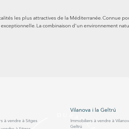
L’espac
vie pri
vues. Le distributeur mène à une spacieuse chambre
ocalités les plus attractives de la Méditerranée. Connue po
princi
e exceptionnelle. La combinaison d'un environnement nature
une bel
suite 
double
extéri
en esp
intégré
une sall
central
aucun 
un vér
la mer,
mettan
calme avec pe
mobili
charges
Vilanova i la Geltrú
charges d
dans le
s à vendre à Sitges
Immobiliers à vendre à Vilanova
pour la d
Geltrú