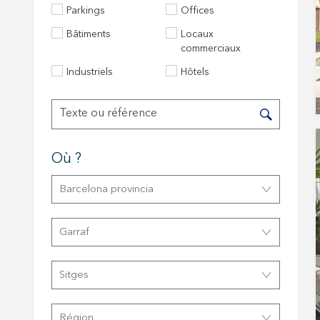
Parkings
Offices
Bâtiments
Locaux
commerciaux
Industriels
Hôtels
Modif
Où ?
Techni
Barcelona provincia
Ce site 
d'amélio
Garraf
L'utilis
empêcher
telle ac
Sitges
Analys
Région
Ils perm