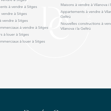
 vendre à Sitges
mois de août
Maisons à vendre à Vilanova i l
comme un gr
nts à vendre à Sitges
d’habi
Appartements à vendre à Vilan
 vendre à Sitges
énergé
Geltrú
à vendre à Sitges
3510 Caution, garantie ou dépôt spécifique adapté à la
Nouvelles constructions à ven
durée 
mmerciaux à vendre à Sitges
Vilanova i la Geltrú
s à louer à Sitges
mmerciaux à louer à Sitges