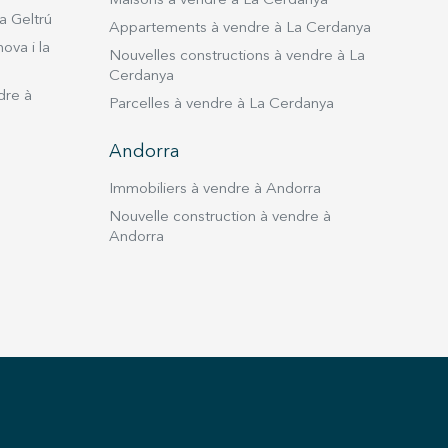
Maisons à vendre à La Cerdanya
 : 4.000 € par mois. Le bien n’est pas considéré
a Geltrú
and détenteur. Référence du certificat
Appartements à vendre à La Cerdanya
tabilité : CHB07003213002 Registre du certificat
ova i la
Nouvelles constructions à vendre à La
tique : YS0KBVPSW Numéro de registre AICAT :
Cerdanya
dre à
Parcelles à vendre à La Cerdanya
du contrat de location.
Andorra
Immobiliers à vendre à Andorra
Nouvelle construction à vendre à
Andorra