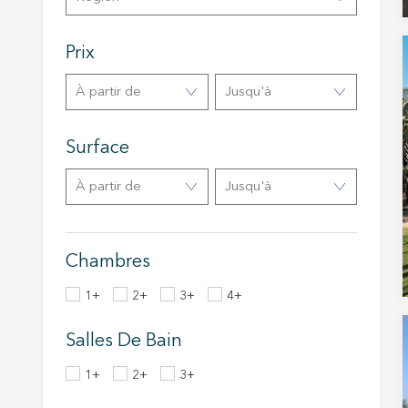
informat
Web pour
amélior
Prix
utilisat
préféren
meilleu
à partir de
Jusqu'à
Market
Surface
Ces cook
personne
à partir de
Jusqu'à
navigat
site Web
Chambres
1+
2+
3+
4+
Salles De Bain
1+
2+
3+