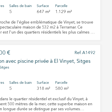
res
Salles de bain
Surface
Parcelle
5
647 m²
1.129 m²
roche de l'église emblématique de Vinyet, se trouve
spectaculaire maison de 532 m2 à Terramar. Ce
r est l'un des quartiers résidentiels les plus calmes de
, à quelques mètres de la mer et très proche du
ville. La maison a trois étages et un sous-sol. La zone
omprend 3 chambres doubles dont une suite avec
00 €
e bain et 1 chambre simple, 3 salles de bains. Dans la
Ref. A1492
our, nous trouvons un salon spacieux donnant sur le
Maison avec piscine privée à El Vinyet, Sitges
, une cuisine entièrement équipée. Au sous-sol se
rs actif
le garage et la zone de divertissement. Les finitions
Sitges
 la plus haute qualité, la menuiserie et les sols en
 font de cette maison une maison de luxe, tout en
llation.
te,
ant du confort d'un ascenseur intérieur. L'espace
res
Salles de bain
Surface
Parcelle
qu'une
eur dispose d'un jardin avec pelouse et d'une piscine
5
318 m²
580 m²
ée de parquet en bois
dans le quartier résidentiel et exclusif du Vinyet, à
ent 500 mètres de la mer, cette superbe maison en
on longue durée se distingue par ses volumes
 Les