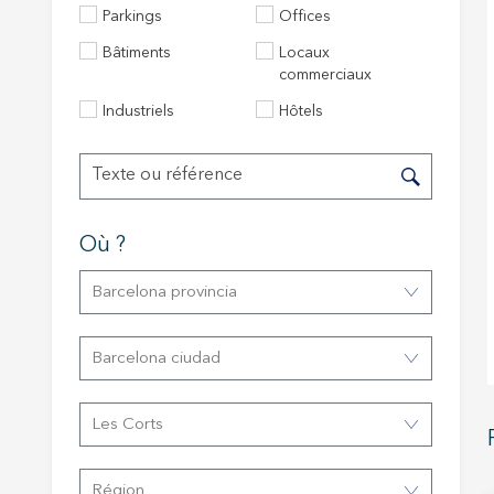
Parkings
Offices
Bâtiments
Locaux
Modif
commerciaux
Industriels
Hôtels
Techni
Ce site 
d'amélio
L'utilis
empêcher
Où ?
telle ac
Barcelona provincia
Analys
Ils perm
Barcelona ciudad
informat
Web pour
amélior
utilisat
Les Corts
préféren
meilleu
Région