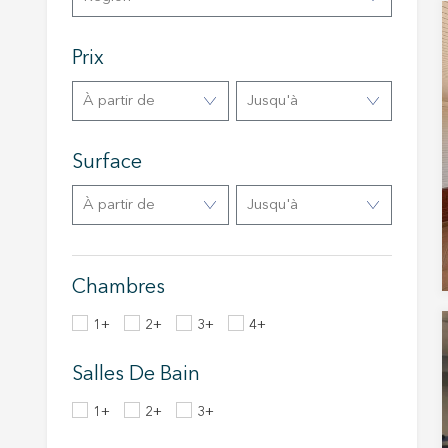
Market
Ces cook
Prix
personne
navigat
site Web
à partir de
Jusqu'à
Surface
à partir de
Jusqu'à
Chambres
1+
2+
3+
4+
Salles De Bain
1+
2+
3+