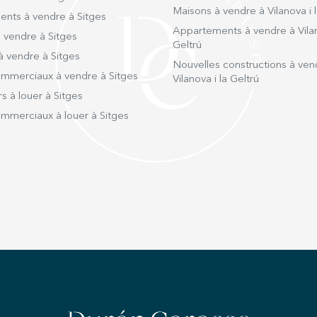
petit-d
Maisons à vendre à Vilanova i l
nts à vendre à Sitges
étages
Appartements à vendre à Vilan
lesque
 vendre à Sitges
Geltrú
équipé
à vendre à Sitges
dressi
Nouvelles constructions à ven
mmerciaux à vendre à Sitges
sur le
Vilanova i la Geltrú
belvéd
s à louer à Sitges
pour c
mmerciaux à louer à Sitges
panora
sous-s
abrita
traditi
complè
stationn
pas de
offre u
modern
ouvert
immens
hauteu
s'ouvr
Cette 