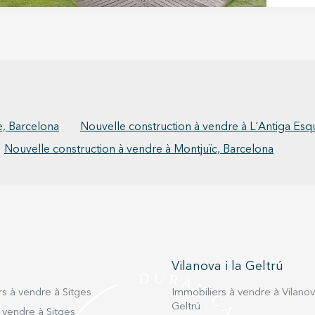
et hau
quartie
1920 e
impecc
légend
histor
style 
maître
réside
configu
e, Barcelona
Nouvelle construction à vendre à L´Antiga Esq
plus haut niveau.
Nouvelle construction à vendre à Montjuïc, Barcelona
conser
specta
ascense
orneme
privée
d'élég
salon 
par un
Vilanova i la Geltrú
télévi
accuei
s à vendre à Sitges
Immobiliers à vendre à Vilanova
cuisin
Geltrú
entièr
 vendre à Sitges