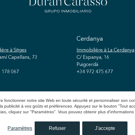
manger
chambr
inféri
propos
une autre 
réside
paysage
Cerdanya
Cet oa
parfai
ière
à Sitges
Immobilière
à La Cerdanya
d'un es
amí Capellans, 73
C/ Espanya, 16
millén
Puigcerdà
propri
 178 067
+34 972 475 677
posséd
bénéfi
aire fonctionner notre site Web en toute sécurité et personnaliser son 
 la publicité à vos goûts et préférences. Appuyez sur le bouton "Tout a
ies, cliquez sur "Paramètres". Vous pouvez obtenir plus d'informations
n Carasso
Avis juridique
Politique de Confidentialit
Paramètres
Refuser
J'accepte