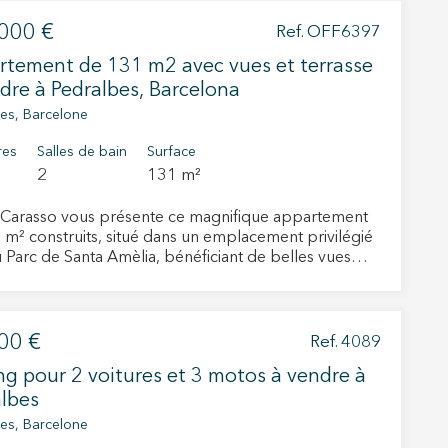
000 €
Ref. OFF6397
les choix
tement de 131 m2 avec vues et terrasse
ur le
dre à Pedralbes, Barcelona
es, Barcelone
res
Salles de bain
Surface
2
131 m²
Carasso vous présente ce magnifique appartement
 m² construits, situé dans un emplacement privilégié
u Parc de Santa Amèlia, bénéficiant de belles vues
es qui apportent calme, intimité et une excellente
é à l’ensemble du logement. La propriété se
gue par ses volumes généreux et sa distribution
onnelle. Le vaste salon-salle à manger, lumineux grâce
00 €
Ref. 4089
orientation ouest, s’ouvre directement sur une
ng pour 2 voitures et 3 motos à vendre à
e terrasse, idéale pour profiter du soleil de l’après-
a cuisine, spacieuse et pratique, dispose d’un
lbes
le espace repas quotidien ainsi que d’une galerie
es, Barcelone
nuit comprend quatre chambres