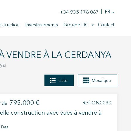
+34 935 178 067
FR
struction
Investissements
Groupe DC
Contact
À VENDRE À LA CERDANYA
nya
Liste
Mosaïque
795.000 €
Ref. ON0030
r de
lle construction avec vues à vendre à
, Das