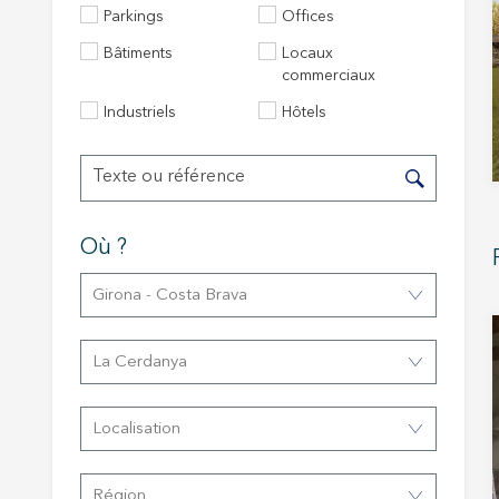
Parkings
Offices
Bâtiments
Locaux
commerciaux
Industriels
Hôtels
Où ?
Modif
Girona - Costa Brava
Techni
La Cerdanya
Ce site 
d'amélio
Localisation
L'utilis
empêcher
telle ac
Région