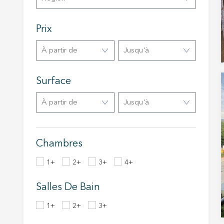
Analys
Prix
Ils perm
informat
Web pour
à partir de
Jusqu'à
amélior
utilisat
préféren
meilleu
Surface
à partir de
Jusqu'à
Market
Ces cook
personne
navigat
Chambres
site Web
1+
2+
3+
4+
Salles De Bain
1+
2+
3+