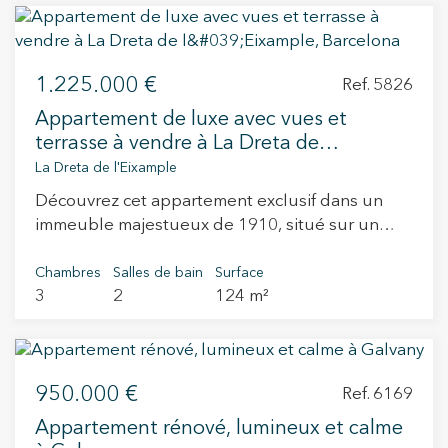
1.225.000 €
Ref. 5826
Appartement de luxe avec vues et
terrasse à vendre à La Dreta de
l'Eixample, Barcelona
La Dreta de l'Eixample
Découvrez cet appartement exclusif dans un
immeuble majestueux de 1910, situé sur un
magnifique angle du Passeig Sant Joan, en
plein Eixample. L’immeuble dispose d’un
Chambres
Salles de bain
Surface
3
2
124 m²
ascenseur et l’appartement, situé au troisième
étage réel, a été entièrement rénové selon un
projet d’intérieur soigné dans les moindres
détails. Nous vous présentons un logement de
950.000 €
124 m² d’élégance. Le salon-salle à manger avec
Ref. 6169
cuisine intégrée s’ouvre sur trois balcons
Appartement rénové, lumineux et calme
extérieurs permettant de profiter de superbes