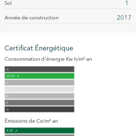
1
Sol
2017
Année de construction
Certificat Énergétique
Consommation d'énergie Kw h/m² an
A
28.00
B
C
D
E
F
G
Émissions de Co/m² an
4.00
A