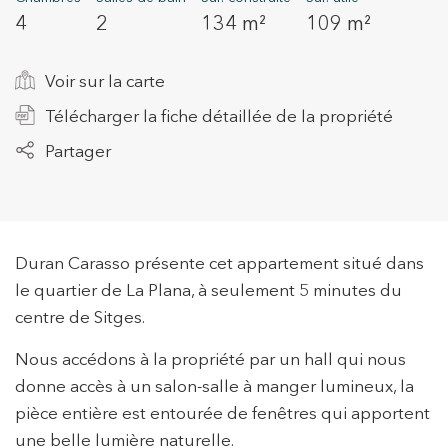
4
2
134 m²
109 m²
+34 935 178 067
Voir sur la carte
Télécharger la fiche détaillée de la propriété
Partager
ES
CA
EN
FR
Duran Carasso présente cet appartement situé dans
le quartier de La Plana, à seulement 5 minutes du
centre de Sitges.
Nous accédons à la propriété par un hall qui nous
donne accès à un salon-salle à manger lumineux, la
pièce entière est entourée de fenêtres qui apportent
une belle lumière naturelle.