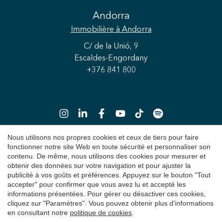
Enregistrer les paramètres
Tout accepter
Andorra
Immobilière
à Andorra
C/ de la Unió, 9
Escaldes-Engordany
+376 841 800
Nous utilisons nos propres cookies et ceux de tiers pour faire
fonctionner notre site Web en toute sécurité et personnaliser son
contenu. De même, nous utilisons des cookies pour mesurer et
Copyright 2026 © Durán Carasso
obtenir des données sur votre navigation et pour ajuster la
Avis juridique
publicité à vos goûts et préférences. Appuyez sur le bouton "Tout
accepter" pour confirmer que vous avez lu et accepté les
Politique de Confidentialité
informations présentées. Pour gérer ou désactiver ces cookies,
cliquez sur "Paramètres". Vous pouvez obtenir plus d'informations
Politique de cookies
en consultant notre
politique de cookies
.