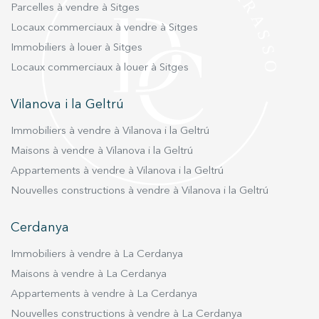
visite privée du chantier. Vive donde mereces
Parcelles à vendre à Sitges
d'armoires encastrées sur mesure Mobilier
vivir.
Locaux commerciaux à vendre à Sitges
design italien, éclairage technique et décoratif
Immobiliers à louer à Sitges
dans toute la maison, finitions de luxe
authentiques qui offrent tout le confort. La
Locaux commerciaux à louer à Sitges
maison est livrée entièrement équipée et est
livrée avec tous les meubles inclus. Il comprend
Vilanova i la Geltrú
également 2 places de parking et un débarras.
Immobiliers à vendre à Vilanova i la Geltrú
Un véritable joyau dans un emplacement
privilégié.
Maisons à vendre à Vilanova i la Geltrú
Appartements à vendre à Vilanova i la Geltrú
Nouvelles constructions à vendre à Vilanova i la Geltrú
Cerdanya
Immobiliers à vendre à La Cerdanya
Maisons à vendre à La Cerdanya
Appartements à vendre à La Cerdanya
Nouvelles constructions à vendre à La Cerdanya