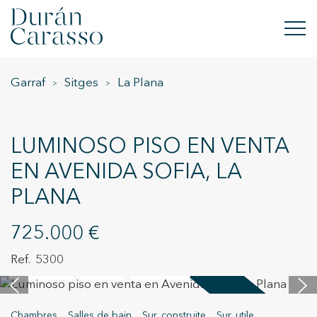
Garraf
Sitges
La Plana
ACHETER
À LOUER
LUMINOSO PISO EN VENTA
VENDRE
EN AVENIDA SOFIA, LA
PLANA
NOUVELLE CONSTRUCTION
INVESTISSEMENTS
725.000 €
5300
GROUPE DC
44 images
Video
Visite virtuelle
CONTACT
Vendu
Chambres
Salles de bain
Sur. construite
Sur. utile