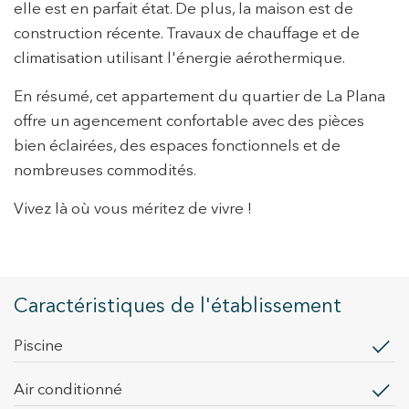
elle est en parfait état. De plus, la maison est de
construction récente. Travaux de chauffage et de
Modifier les cookies
climatisation utilisant l'énergie aérothermique.
En résumé, cet appartement du quartier de La Plana
Technique et Fonctionnel
Toujours actif
offre un agencement confortable avec des pièces
Ce site Web utilise ses propres cookies pour collecter des
informations afin d'améliorer nos services. Si vous
bien éclairées, des espaces fonctionnels et de
continuez à naviguer, vous acceptez leur installation.
nombreuses commodités.
L'utilisateur a la possibilité de configurer son navigateur,
pouvant, s'il le souhaite, empêcher leur installation sur son
disque dur, même s'il doit garder à l'esprit qu'une telle
Vivez là où vous méritez de vivre !
action peut entraîner des difficultés de navigation sur le
site.
Analyse et Personnalisation
Caractéristiques de l'établissement
Ils permettent le suivi et l'analyse du comportement des
utilisateurs de ce site. Les informations collectées via ce
type de cookies sont utilisées pour mesurer l'activité du
piscine
Web pour l'élaboration des profils de navigation des
utilisateurs afin d'introduire des améliorations basées sur
l'analyse des données d'utilisation effectuée par les
Air conditionné
utilisateurs du service. . Ils nous permettent de