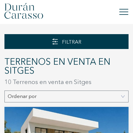
COMPRAR
FILTRAR
ALQUILAR
TERRENOS EN VENTA EN
VENDER
SITGES
OBRA NUEVA
10 Terrenos en venta en Sitges
INVERSIONES
Ordenar por
GRUPO DC
CONTACTO