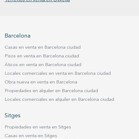
concebidos para aprovechar la orientación, la
privacidad y la vida exterior característica del
clima mediterráneo. La planta sótano, con más
de 200 m² construidos, incorpora un garaje con
capacidad para dos vehículos, una gran sala
Barcelona
polivalente con múltiples posibilidades de uso
Casas en venta en Barcelona ciudad
—espacio familiar, gimnasio, zona de ocio,
Pisos en venta en Barcelona ciudad
despacho o sala de cine— además de las áreas
técnicas e instalaciones de la vivienda. El
Áticos en venta en Barcelona ciudad
proyecto integra soluciones de alta eficiencia
Locales comerciales en venta en Barcelona ciudad
energética, entre ellas sistema de aerotermia,
Obra nueva en venta en Barcelona
paneles fotovoltaicos, calefacción por suelo
Propiedades en alquiler en Barcelona ciudad
radiante y acabados en gres porcelánico,
Locales comerciales en alquiler en Barcelona ciudad
combinando sostenibilidad, confort y diseño
contemporáneo. La Plana se ha consolidado
Sitges
como una de las ubicaciones más atractivas de
Sitges gracias a su proximidad al centro, al mar y
Propiedades en venta en Sitges
a las principales conexiones con Barcelona y el
Casas en venta en Sitges