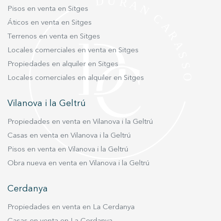
aeropuerto. Un entorno residencial moderno
Pisos en venta en Sitges
que permite disfrutar de la tranquilidad de una
Áticos en venta en Sitges
vivienda unifamiliar sin renunciar a la vida social,
gastronómica y cultural que caracteriza a la
Terrenos en venta en Sitges
localidad. Las imágenes mostradas
Locales comerciales en venta en Sitges
corresponden a infografías y representaciones
Propiedades en alquiler en Sitges
del proyecto. La información, superficies y
Locales comerciales en alquiler en Sitges
distribuciones descritas podrán experimentar
ajustes derivados del desarrollo técnico y
Vilanova i la Geltrú
constructivo de la obra. Le invitamos a descubrir
este proyecto en una reunión privada donde
Propiedades en venta en Vilanova i la Geltrú
podremos presentarle la arquitectura, la
Casas en venta en Vilanova i la Geltrú
distribución, la memoria de calidades y cada uno
Pisos en venta en Vilanova i la Geltrú
de los detalles que darán forma a esta futura
Obra nueva en venta en Vilanova i la Geltrú
vivienda. Además, tendrá la oportunidad de
visitar la parcela y apreciar de primera mano el
Cerdanya
valor de su ubicación, orientación y entorno
dentro de una de las zonas más atractivas de La
Propiedades en venta en La Cerdanya
Plana.