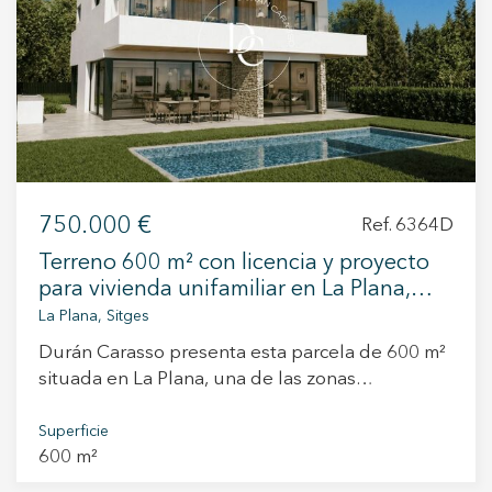
+34 935 178 067
750.000 €
Ref. 6364D
ES
CA
EN
FR
Terreno 600 m² con licencia y proyecto
para vivienda unifamiliar en La Plana,
Sitges
La Plana, Sitges
Durán Carasso presenta esta parcela de 600 m²
situada en La Plana, una de las zonas
residenciales de mayor crecimiento y demanda
de Sitges. Ubicada en la segunda fase del
Superficie
600 m²
sector, destaca por su excelente localización, a
pocos minutos del centro de la población, las