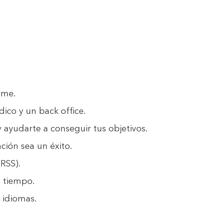
ime.
ico y un back office.
ayudarte a conseguir tus objetivos.
ión sea un éxito.
RRSS).
u tiempo.
 idiomas.