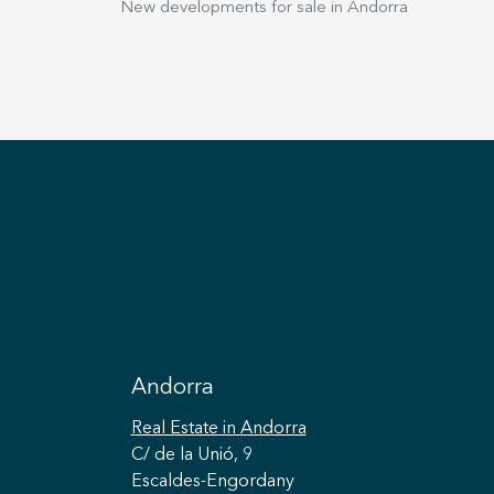
New developments for sale in Andorra
Andorra
Real Estate
in Andorra
C/ de la Unió, 9
Escaldes-Engordany