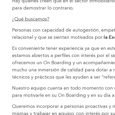
Hay quienes creen que en el sector inmobiliar
Modi
para demostrar lo contrario.
¿Qué buscamos?
Techni
Personas con capacidad de autogestión, empatía
This web
services
relacional y que se sientan motivados por
la Ex
possibil
being i
Es conveniente tener experiencia ya que en est
cause di
estamos abiertos a perfiles con interés por el
Analyt
ofrecemos un On Boarding y un acompañamient
mucho una inmersión de calidad para dotar a 
They all
The info
técnicos y prácticos que les ayuden a ser “refere
of the w
improve
service
Nuestro equipo cuenta en todo momento con u
of our 
para motivarle en su On Boarding y en su día a 
Market
Queremos incorporar a personas proactivas y m
mismas y trabajar en equipo, con interés por s
These c