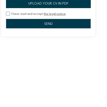
UPLOAD YOUR CV IN PDF
I have read and accept
the legal notice
 active
r
he
hem from
ion may
ite.
tivity
he
 quality
s.
al