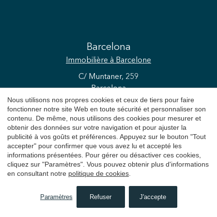
Barcelona
Immobilière
à Barcelone
C/ Muntaner, 259
Barcelona
Nous utilisons nos propres cookies et ceux de tiers pour faire
+34 931 595 125
fonctionner notre site Web en toute sécurité et personnaliser son
contenu. De même, nous utilisons des cookies pour mesurer et
obtenir des données sur votre navigation et pour ajuster la
Sitges
publicité à vos goûts et préférences. Appuyez sur le bouton "Tout
Immobilière
à Sitges
accepter" pour confirmer que vous avez lu et accepté les
informations présentées. Pour gérer ou désactiver ces cookies,
Avda. Camí Capellans, 73
cliquez sur "Paramètres". Vous pouvez obtenir plus d'informations
en consultant notre
politique de cookies
.
Sitges
+34 935 178 067
Paramètres
Refuser
J'accepte
RECHERCHER