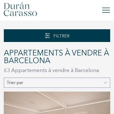
ACHETER
FILTRER
À LOUER
APPARTEMENTS À VENDRE À
VENDRE
BARCELONA
NOUVELLE CONSTRUCTION
63 Appartements à vendre à Barcelona
INVESTISSEMENTS
Trier par
GROUPE DC
CONTACT