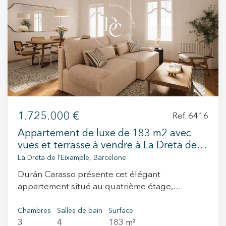
+34 935 178 067
ES
CA
EN
FR
1.725.000 €
Ref. 6416
Appartement de luxe de 183 m2 avec
vues et terrasse à vendre à La Dreta de
l'Eixample, Barcelona
La Dreta de l'Eixample, Barcelone
Durán Carasso présente cet élégant
appartement situé au quatrième étage,
correspondant à un véritable cinquième étage,
au cœur de la Dreta de l’Eixample. Une
Chambres
Salles de bain
Surface
3
4
183 m²
propriété qui allie le charme des immeubles de