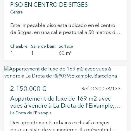
PISO EN CENTRO DE SITGES
Centre
Este impecable piso está ubicado en el centro
de Sitges, en una calle peatonal a 50 metros de
la playa. Al lado de los principales servicios,
tiendas, restauración, zona de ocio y a tan solo
Chambre
Salle de bain
Surface
1
1
60 m²
10 minutos de la estación de RENFE. El piso
tiene una reciente reforma y consta de una
superficie útil de 55m2 distribuidos por un gran
salón comedor con cocina abierta equipada y
con salida a la terraza exterior. La zona de noche
2.150.000 €
está compuesta por una amplia habitación
Ref. ON0058/133
doble con baño completo. No dude en venir a
Appartement de luxe de 169 m2 avec
visitar la propiedad, que además cuenta con
vues à vendre à La Dreta de l'Eixample,
ascensor.
Barcelona
La Dreta de l'Eixample
Des appartements urbains exclusifs conçus
pour un style de vie moderne. Ils présentent