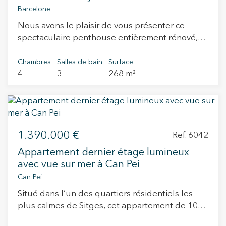
agréables, constitue le cœur de la maison. La
dispose également de fenêtres insonorisées. Air
plus prestigieux de Barcelone. Ne manquez pas
Barcelone
cuisine ouverte, équipée d’un îlot central et
conditionné et eau chaude aérothermique,
l'occasion de visiter cet appartement
Nous avons le plaisir de vous présenter ce
d’appareils électroménagers haut de gamme,
alarme et toutes les installations sont neuves.
spectaculaire et de découvrir tout ce qu'il a à
spectaculaire penthouse entièrement rénové,
dispose d’un monte-plats pratique reliant le
Vivez dans un environnement emblématique et
offrir ! #LiveWhereYouWantToLive
situé sur la prestigieuse rue Muntaner, au cœur
premier étage à la terrasse solarium. L’espace
central et le confort d'un nouvel immeuble
de Sant Gervasi-Galvany, l'un des quartiers les
Chambres
Salles de bain
Surface
nuit comprend quatre chambres, dont deux en
contemporain. #LiveWhereYouWantLiving
4
3
268 m²
plus recherchés et exclusifs de Barcelone.
suite avec placards intégrés, ainsi que trois
D'une superficie construite de 268 m², cette
salles de bain complètes aux finitions de grande
propriété se distingue par ses volumes
qualité. À l’étage supérieur, la terrasse solarium
généreux, la qualité irréprochable de sa
offre une vue privilégiée sur le Tibidabo et la
rénovation, sa luminosité exceptionnelle et un
ville de Sant Cugat del Vallès, créant un espace
1.390.000 €
agencement conçu pour offrir un confort absolu.
Ref. 6042
idéal pour se détendre et profiter de l’extérieur.
L'espace nuit comprend quatre chambres, dont
En complément, la propriété dispose d’une
Appartement dernier étage lumineux
deux magnifiques suites avec salle de bains
place de parking de 15 m² et d’un débarras de
avec vue sur mer à Can Pei
privative et accès direct à une paisible terrasse
11,5 m². Avec une classification énergétique A,
Can Pei
de 19 m² donnant sur une agréable cour
cette maison garantit efficacité et durabilité.
Situé dans l’un des quartiers résidentiels les
intérieure, idéale pour profiter du calme et de
Située en plein centre de Sant Cugat, la
plus calmes de Sitges, cet appartement de 105
l'intimité. Les deux autres chambres se
propriété est entourée de tous les services
m² utiles se distingue par ses deux grandes
partagent une élégante salle de bains
essentiels et se trouve à côté du célèbre