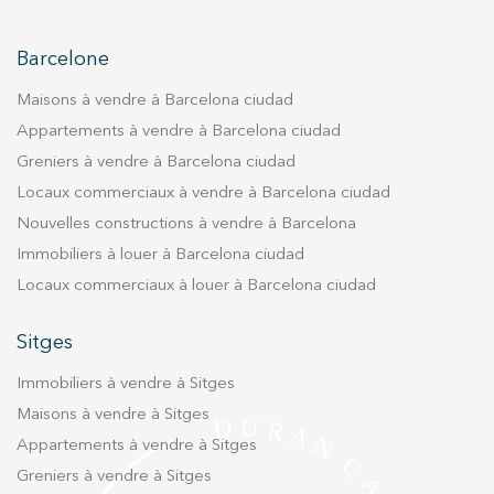
lumière naturelle grâce à de grandes baies
(huitième niveau) d'un immeuble de standing
vitrées. La cuisine indépendante, entièrement
avec ascenseur et service de conciergerie, ce
Barcelone
équipée, dispose également d’un espace office
penthouse bénéficie d'un emplacement
permettant d’installer une table pour jusqu’à six
privilégié, à proximité immédiate des
Maisons à vendre à Barcelona ciudad
personnes. Cet étage comprend aussi une
commerces, des restaurants, des établissements
Appartements à vendre à Barcelona ciudad
grande chambre double avec sa salle de bain
scolaires, des espaces verts et des transports en
Greniers à vendre à Barcelona ciudad
privative équipée d’une douche. La grande
commun. Une propriété rare destinée à ceux qui
Locaux commerciaux à vendre à Barcelona ciudad
terrasse de 20 m² constitue un espace idéal
recherchent de grands espaces, un design
Nouvelles constructions à vendre à Barcelona
pour profiter du soleil et partager des moments
élégant, des terrasses privatives et une adresse
en famille. Elle se prête parfaitement à
Immobiliers à louer à Barcelona ciudad
d'exception dans le quartier le plus prisé de la
l’installation d’un barbecue et de mobilier
zone haute de Barcelone.
Locaux commerciaux à louer à Barcelona ciudad
extérieur, afin de contempler le paysage et
savourer l’air frais. L’étage supérieur,
Sitges
entièrement rénové en 2024, est dédié à la zone
Immobiliers à vendre à Sitges
nuit. En haut de l’escalier, on découvre une
chambre double avec accès à un petit balcon,
Maisons à vendre à Sitges
une salle de bain complète avec douche, ainsi
Appartements à vendre à Sitges
qu’une autre pièce pouvant servir de chambre
Greniers à vendre à Sitges
d’amis ou de bureau. En poursuivant dans le