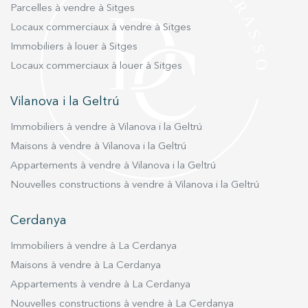
Parcelles à vendre à Sitges
couloir, on accède à un espace comprenant une
Locaux commerciaux à vendre à Sitges
autre chambre double, une suite privative ainsi
Immobiliers à louer à Sitges
qu’une salle polyvalente supplémentaire dotée
de grands placards. La véritable pièce maîtresse
Locaux commerciaux à louer à Sitges
de cet attique est sans aucun doute la chambre
principale: une vaste suite avec son propre
Vilanova i la Geltrú
balcon et une salle de bain au concept ouvert,
Immobiliers à vendre à Vilanova i la Geltrú
équipée d’une baignoire et d’une douche. Un
style contemporain qui garantit luminosité et
Maisons à vendre à Vilanova i la Geltrú
ensoleillement à toute heure. Toute la propriété
Appartements à vendre à Vilanova i la Geltrú
est équipé de la climatisation et d’un système
Nouvelles constructions à vendre à Vilanova i la Geltrú
de chauffage par pompe à chaleur. Les fenêtres
à triple vitrage assurent une isolation optimale
Cerdanya
et le maintien d’une température intérieure
idéale. Le prix inclut une place de parking de
Immobiliers à vendre à La Cerdanya
taille XL ainsi qu’un box privé. Pour ceux qui
Maisons à vendre à La Cerdanya
souhaitent s’installer immédiatement, une
Appartements à vendre à La Cerdanya
option d’achat avec le mobilier est également
Nouvelles constructions à vendre à La Cerdanya