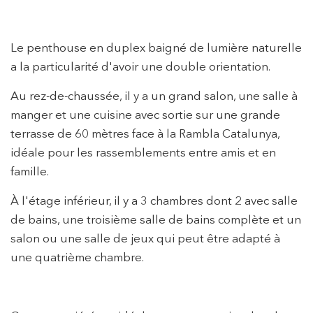
Le penthouse en duplex baigné de lumière naturelle
a la particularité d'avoir une double orientation.
Modifier les cookies
Au rez-de-chaussée, il y a un grand salon, une salle à
manger et une cuisine avec sortie sur une grande
Technique et Fonctionnel
Toujours actif
terrasse de 60 mètres face à la Rambla Catalunya,
Ce site Web utilise ses propres cookies pour collecter des
idéale pour les rassemblements entre amis et en
informations afin d'améliorer nos services. Si vous
continuez à naviguer, vous acceptez leur installation.
famille.
L'utilisateur a la possibilité de configurer son navigateur,
pouvant, s'il le souhaite, empêcher leur installation sur son
À l'étage inférieur, il y a 3 chambres dont 2 avec salle
disque dur, même s'il doit garder à l'esprit qu'une telle
action peut entraîner des difficultés de navigation sur le
de bains, une troisième salle de bains complète et un
site.
salon ou une salle de jeux qui peut être adapté à
une quatrième chambre.
Analyse et Personnalisation
Ils permettent le suivi et l'analyse du comportement des
utilisateurs de ce site. Les informations collectées via ce
type de cookies sont utilisées pour mesurer l'activité du