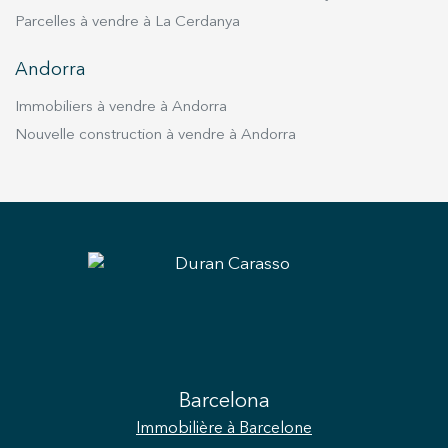
disponible. Si vous recherchez une propriété
Parcelles à vendre à La Cerdanya
proche de toutes les commodités, tout en
profitant du calme et de la sérénité du quartier,
Andorra
et souhaitez adopter un art de vivre aussi
exceptionnel que celui offert par cet attique,
Immobiliers à vendre à Andorra
n’hésitez pas à nous contacter pour organiser
Nouvelle construction à vendre à Andorra
une visite. Qui sait, il pourrait bien devenir votre
nouveau chez-vous.
Barcelona
Immobilière
à Barcelone