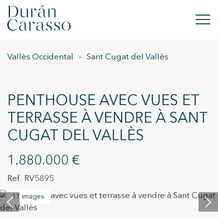
Vallès Occidental
Sant Cugat del Vallès
ACHETER
À LOUER
PENTHOUSE AVEC VUES ET
VENDRE
TERRASSE À VENDRE À SANT
CUGAT DEL VALLÈS
NOUVELLE CONSTRUCTION
INVESTISSEMENTS
1.880.000 €
RV5895
GROUPE DC
11 images
CONTACT