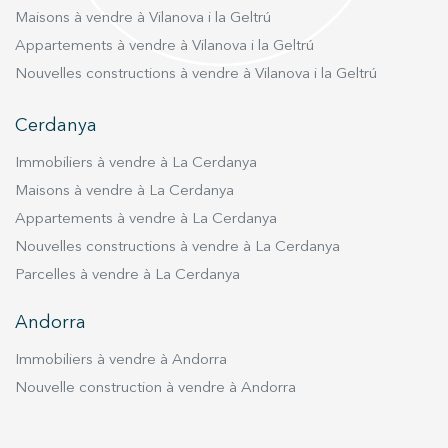
style contemporain qui garantit luminosité et
Maisons à vendre à Vilanova i la Geltrú
ensoleillement à toute heure. Toute la propriété
Appartements à vendre à Vilanova i la Geltrú
est équipé de la climatisation et d’un système
Nouvelles constructions à vendre à Vilanova i la Geltrú
de chauffage par pompe à chaleur. Les fenêtres
à triple vitrage assurent une isolation optimale
Cerdanya
et le maintien d’une température intérieure
idéale. Le prix inclut une place de parking de
Immobiliers à vendre à La Cerdanya
taille XL ainsi qu’un box privé. Pour ceux qui
Maisons à vendre à La Cerdanya
souhaitent s’installer immédiatement, une
Appartements à vendre à La Cerdanya
option d’achat avec le mobilier est également
Nouvelles constructions à vendre à La Cerdanya
disponible. Si vous recherchez une propriété
Parcelles à vendre à La Cerdanya
proche de toutes les commodités, tout en
profitant du calme et de la sérénité du quartier,
Andorra
et souhaitez adopter un art de vivre aussi
exceptionnel que celui offert par cet attique,
Immobiliers à vendre à Andorra
n’hésitez pas à nous contacter pour organiser
Nouvelle construction à vendre à Andorra
une visite. Qui sait, il pourrait bien devenir votre
nouveau chez-vous.