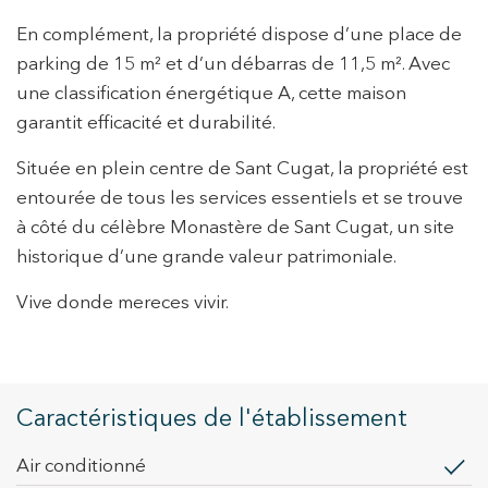
Modifier les cookies
En complément, la propriété dispose d’une place de
parking de 15 m² et d’un débarras de 11,5 m². Avec
Technique et Fonctionnel
Toujours actif
une classification énergétique A, cette maison
garantit efficacité et durabilité.
Ce site Web utilise ses propres cookies pour collecter des
informations afin d'améliorer nos services. Si vous
continuez à naviguer, vous acceptez leur installation.
Située en plein centre de Sant Cugat, la propriété est
L'utilisateur a la possibilité de configurer son navigateur,
pouvant, s'il le souhaite, empêcher leur installation sur son
entourée de tous les services essentiels et se trouve
disque dur, même s'il doit garder à l'esprit qu'une telle
à côté du célèbre Monastère de Sant Cugat, un site
action peut entraîner des difficultés de navigation sur le
site.
historique d’une grande valeur patrimoniale.
Analyse et Personnalisation
Vive donde mereces vivir.
Ils permettent le suivi et l'analyse du comportement des
utilisateurs de ce site. Les informations collectées via ce
type de cookies sont utilisées pour mesurer l'activité du
Web pour l'élaboration des profils de navigation des
utilisateurs afin d'introduire des améliorations basées sur
Caractéristiques de l'établissement
l'analyse des données d'utilisation effectuée par les
utilisateurs du service. . Ils nous permettent de
sauvegarder les informations de préférence de l'utilisateur
Air conditionné
pour améliorer la qualité de nos services et offrir une