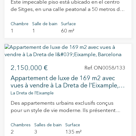
Este impecable piso está ubicado en el centro
de Sitges, en una calle peatonal a 50 metros de
la playa. Al lado de los principales servicios,
tiendas, restauración, zona de ocio y a tan solo
Chambre
Salle de bain
Surface
1
1
60 m²
10 minutos de la estación de RENFE. El piso
tiene una reciente reforma y consta de una
superficie útil de 55m2 distribuidos por un gran
salón comedor con cocina abierta equipada y
con salida a la terraza exterior. La zona de noche
2.150.000 €
está compuesta por una amplia habitación
Ref. ON0058/133
doble con baño completo. No dude en venir a
Appartement de luxe de 169 m2 avec
visitar la propiedad, que además cuenta con
vues à vendre à La Dreta de l'Eixample,
ascensor.
Barcelona
La Dreta de l'Eixample
Des appartements urbains exclusifs conçus
pour un style de vie moderne. Ils présentent
des finitions impeccables réalisées par les
architectes d'intérieur d'Estudio Vilablanch. Il
Chambres
Salles de bain
Surface
2
3
135 m²
s'agit d'un projet emblématique de la ville, qui