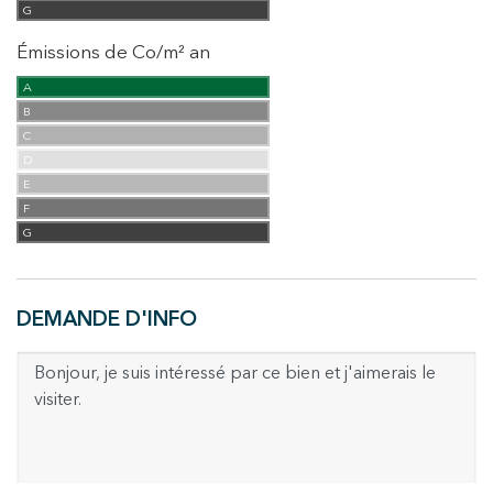
G
Émissions de Co/m² an
A
B
C
D
E
F
G
DEMANDE D'INFO