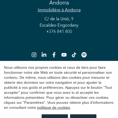
Andorra
Immobilière
à Andorra
C/ de la Unió, 9
Escaldes-Engordany
Enregistrer les paramètres
Tout accepter
+376 841 800
Nous utilisons nos propres cookies et ceux de tiers pour faire
fonctionner notre site Web en toute sécurité et personnaliser son
contenu. De même, nous utilisons des cookies pour mesurer et
Copyright 2026 © Durán Carasso
obtenir des données sur votre navigation et pour ajuster la
Avis juridique
publicité à vos goûts et préférences. Appuyez sur le bouton "Tout
accepter" pour confirmer que vous avez lu et accepté les
Politique de Confidentialité
informations présentées. Pour gérer ou désactiver ces cookies,
cliquez sur "Paramètres". Vous pouvez obtenir plus d'informations
Politique de cookies
en consultant notre
politique de cookies
.