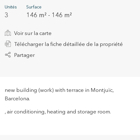
Unités
Surface
3
146 m² - 146 m²
+34 935 178 067
Voir sur la carte
Télécharger la fiche détaillée de la propriété
Partager
ES
CA
EN
FR
new building (work) with terrace in Montjuïc,
Barcelona.
, air conditioning, heating and storage room.