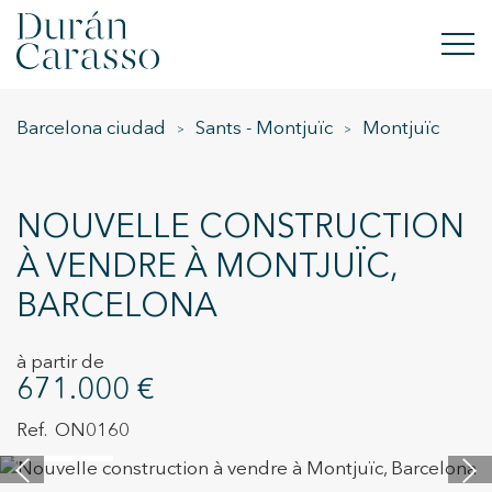
Barcelona ciudad
Sants - Montjuïc
Montjuïc
ACHETER
À LOUER
NOUVELLE CONSTRUCTION
VENDRE
À VENDRE À MONTJUÏC,
BARCELONA
NOUVELLE CONSTRUCTION
INVESTISSEMENTS
à partir de
671.000 €
GROUPE DC
ON0160
16 images
CONTACT