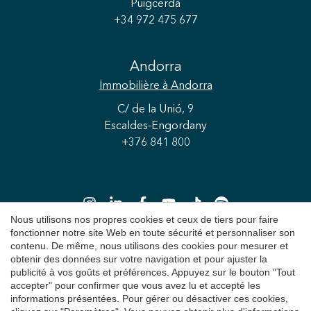
Puigcerdà
+34 972 475 677
Andorra
Immobilière
à Andorra
Enregistrer les paramètres
Tout accepter
C/ de la Unió, 9
Escaldes-Engordany
+376 841 800
Nous utilisons nos propres cookies et ceux de tiers pour faire
fonctionner notre site Web en toute sécurité et personnaliser son
contenu. De même, nous utilisons des cookies pour mesurer et
obtenir des données sur votre navigation et pour ajuster la
Copyright 2026 © Durán Carasso
publicité à vos goûts et préférences. Appuyez sur le bouton "Tout
accepter" pour confirmer que vous avez lu et accepté les
Avis juridique
informations présentées. Pour gérer ou désactiver ces cookies,