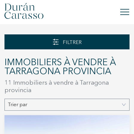
ACHETER
FILTRER
À LOUER
IMMOBILIERS À VENDRE À
VENDRE
TARRAGONA PROVINCIA
NOUVELLE CONSTRUCTION
11 Immobiliers à vendre à Tarragona
provincia
INVESTISSEMENTS
Trier par
GROUPE DC
CONTACT