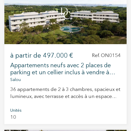
+34 935 178 067
à partir de
497.000 €
Ref. ON0154
ES
CA
EN
FR
Appartements neufs avec 2 places de
parking et un cellier inclus à vendre à
Salou
Salou
36 appartements de 2 à 3 chambres, spacieux et
lumineux, avec terrasse et accès à un espace
commun avec piscine. L'hôtel-résidence est
situé dans un cadre privé, à 10 minutes de
Unités
10
Tarragone et à 1h20 de Barcelone. Découvrez
trois parcours de golf de renommée mondiale,