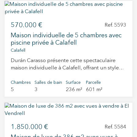
570.000 €
Ref. 5593
Maison individuelle de 5 chambres avec
piscine privée à Calafell
Calafell
Durán Carasso présente cette spectaculaire
maison individuelle à Calafell, offrant un style
de vie exclusif et confortable sur la Costa
Dorada. Avec une disposition généreuse et des
Chambres
Salles de bain
Surface
Parcelle
5
3
236 m²
601 m²
finitions de haute qualité, cette propriété est
idéale pour ceux qui recherchent espace,
confort et intimité. En entrant dans la maison, un
couloir nous accueille dans une chambre
lumineuse et spacieuse avec de grandes
1.850.000 €
fenêtres et une salle de bain complète
Ref. 5584
desservant tout l'étage. Ensuite, nous trouvons