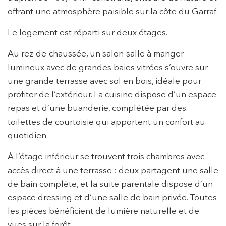
offrant une atmosphère paisible sur la côte du Garraf.
Le logement est réparti sur deux étages.
Modifier les cookies
Au rez-de-chaussée, un salon-salle à manger
lumineux avec de grandes baies vitrées s’ouvre sur
Technique et Fonctionnel
Toujours actif
une grande terrasse avec sol en bois, idéale pour
Ce site Web utilise ses propres cookies pour collecter des
profiter de l’extérieur. La cuisine dispose d’un espace
informations afin d'améliorer nos services. Si vous
repas et d’une buanderie, complétée par des
continuez à naviguer, vous acceptez leur installation.
L'utilisateur a la possibilité de configurer son navigateur,
toilettes de courtoisie qui apportent un confort au
pouvant, s'il le souhaite, empêcher leur installation sur son
disque dur, même s'il doit garder à l'esprit qu'une telle
quotidien.
action peut entraîner des difficultés de navigation sur le
site.
À l’étage inférieur se trouvent trois chambres avec
accès direct à une terrasse : deux partagent une salle
Analyse et Personnalisation
de bain complète, et la suite parentale dispose d’un
Ils permettent le suivi et l'analyse du comportement des
espace dressing et d’une salle de bain privée. Toutes
utilisateurs de ce site. Les informations collectées via ce
type de cookies sont utilisées pour mesurer l'activité du
les pièces bénéficient de lumière naturelle et de
Web pour l'élaboration des profils de navigation des
vues sur la forêt.