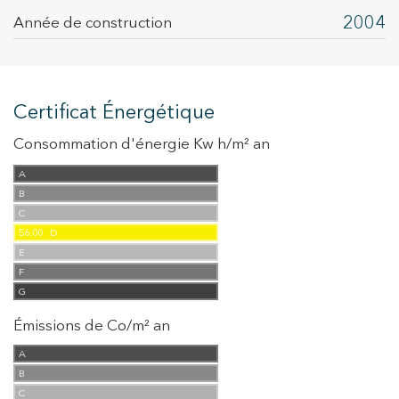
2004
Année de construction
Certificat Énergétique
Consommation d'énergie Kw h/m² an
A
B
C
56.00
D
E
F
G
Émissions de Co/m² an
A
B
C