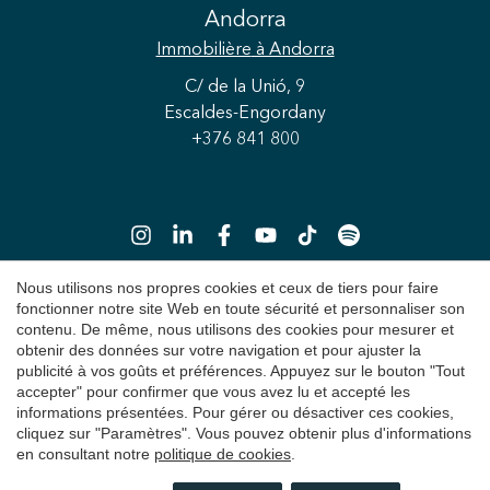
Andorra
Immobilière
à Andorra
C/ de la Unió, 9
Escaldes-Engordany
+376 841 800
Enregistrer les paramètres
Tout accepter
Nous utilisons nos propres cookies et ceux de tiers pour faire
fonctionner notre site Web en toute sécurité et personnaliser son
contenu. De même, nous utilisons des cookies pour mesurer et
Copyright 2026 © Durán Carasso
obtenir des données sur votre navigation et pour ajuster la
Avis juridique
publicité à vos goûts et préférences. Appuyez sur le bouton "Tout
accepter" pour confirmer que vous avez lu et accepté les
Politique de Confidentialité
informations présentées. Pour gérer ou désactiver ces cookies,
cliquez sur "Paramètres". Vous pouvez obtenir plus d'informations
Politique de cookies
en consultant notre
politique de cookies
.