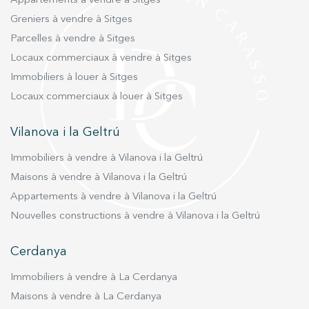
Appartements à vendre à Sitges
places de parking pour voitures (avec bornes de
Greniers à vendre à Sitges
recharge pour véhicules électriques), motos et
Parcelles à vendre à Sitges
vélos. Les espaces de bureaux sont ouverts,
Locaux commerciaux à vendre à Sitges
spacieux et baignés de lumière naturelle, créant
Immobiliers à louer à Sitges
un environnement de travail stimulant et
productif. L'immeuble est conçu pour accueillir
Locaux commerciaux à louer à Sitges
une seule entreprise ou être divisé en deux
espaces indépendants pour différents
Vilanova i la Geltrú
occupants. En résumé, cette propriété allie
Immobiliers à vendre à Vilanova i la Geltrú
emplacement stratégique, fonctionnalité,
confort et durabilité, faisant d’elle un choix
Maisons à vendre à Vilanova i la Geltrú
exceptionnel pour les entreprises cherchant un
Appartements à vendre à Vilanova i la Geltrú
espace de bureaux haut de gamme à Barcelone.
Nouvelles constructions à vendre à Vilanova i la Geltrú
Pour plus d’informations, veuillez contacter
l’équipe des investissements de Durán Carasso.
Cerdanya
Immobiliers à vendre à La Cerdanya
Maisons à vendre à La Cerdanya