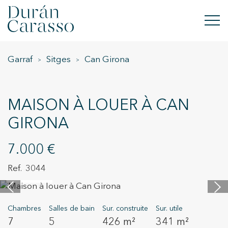
Garraf
Sitges
Can Girona
ACHETER
À LOUER
MAISON À LOUER À CAN
VENDRE
GIRONA
NOUVELLE CONSTRUCTION
7.000 €
INVESTISSEMENTS
3044
30 images
GROUPE DC
Chambres
Salles de bain
Sur. construite
Sur. utile
CONTACT
7
5
426 m²
341 m²