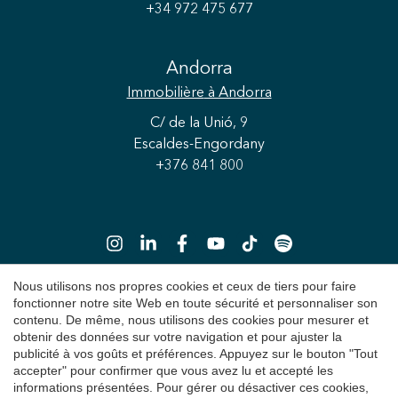
+34 972 475 677
Enregistrer les paramètres
Tout accepter
Andorra
Immobilière
à Andorra
C/ de la Unió, 9
Escaldes-Engordany
+376 841 800
Nous utilisons nos propres cookies et ceux de tiers pour faire
fonctionner notre site Web en toute sécurité et personnaliser son
contenu. De même, nous utilisons des cookies pour mesurer et
Copyright 2026 © Durán Carasso
obtenir des données sur votre navigation et pour ajuster la
Avis juridique
publicité à vos goûts et préférences. Appuyez sur le bouton "Tout
accepter" pour confirmer que vous avez lu et accepté les
Politique de Confidentialité
informations présentées. Pour gérer ou désactiver ces cookies,