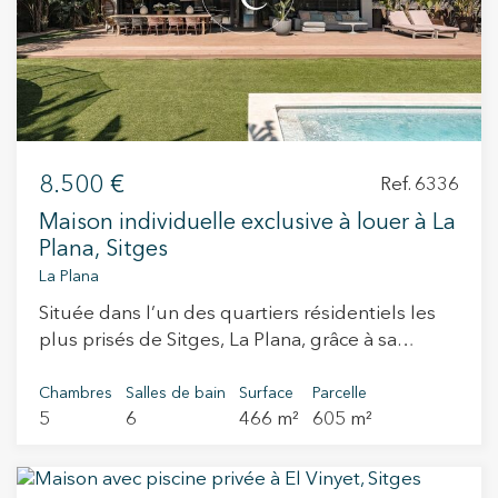
8.500 €
Ref. 6336
Maison individuelle exclusive à louer à La
Plana, Sitges
La Plana
Située dans l’un des quartiers résidentiels les
plus prisés de Sitges, La Plana, grâce à sa
proximité idéale avec le centre-ville et la mer,
cette propriété exceptionnelle offre une parfaite
Chambres
Salles de bain
Surface
Parcelle
5
6
466 m²
605 m²
combinaison de design, de confort et de qualité
de vie. La maison dispose de 466 m² construits
sur un terrain de 605 m² et se distingue par son