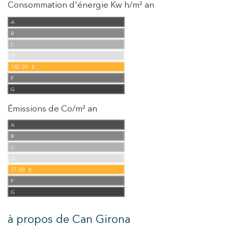
Consommation d'énergie Kw h/m² an
A
B
C
D
182.00
E
F
G
Émissions de Co/m² an
A
B
C
D
37.00
E
F
G
à propos de Can Girona