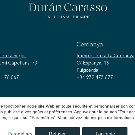
Cerdanya
ière
à Sitges
Immobilière
à La Cerdanya
amí Capellans, 73
C/ Espanya, 16
Puigcerdà
 178 067
+34 972 475 677
aire fonctionner notre site Web en toute sécurité et personnaliser son 
 la publicité à vos goûts et préférences. Appuyez sur le bouton "Tout a
ies, cliquez sur "Paramètres". Vous pouvez obtenir plus d'informations
n Carasso
Avis juridique
Politique de Confidentialit
Paramètres
Refuser
J'accepte