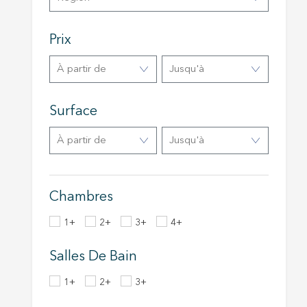
navigat
site Web
Prix
à partir de
Jusqu'à
Surface
à partir de
Jusqu'à
Chambres
1+
2+
3+
4+
Salles De Bain
1+
2+
3+