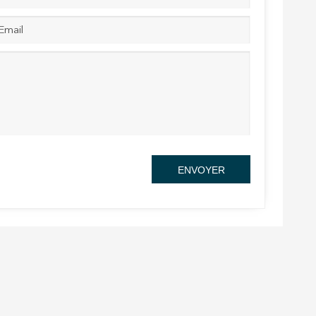
rs actif
llation.
te,
qu'une
ENVOYER
 Les
vité du
re des
e
les choix