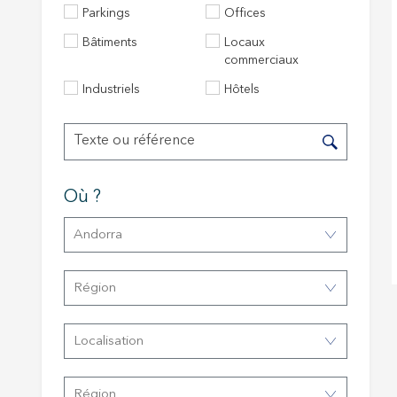
Parkings
Offices
Bâtiments
Locaux
Techni
commerciaux
Ce site 
Industriels
Hôtels
d'amélio
L'utilis
empêcher
telle ac
Analys
Où ?
Ils perm
informat
Andorra
Web pour
amélior
utilisat
Région
préféren
meilleu
Localisation
Market
Ces cook
personne
Région