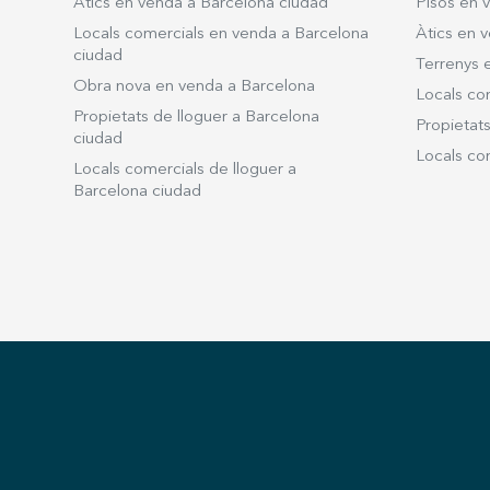
Àtics en venda a Barcelona ciudad
Pisos en 
Locals comercials en venda a Barcelona
Àtics en v
ciudad
Terrenys 
Obra nova en venda a Barcelona
Locals co
Propietats de lloguer a Barcelona
Propietats
ciudad
Locals com
Locals comercials de lloguer a
Barcelona ciudad