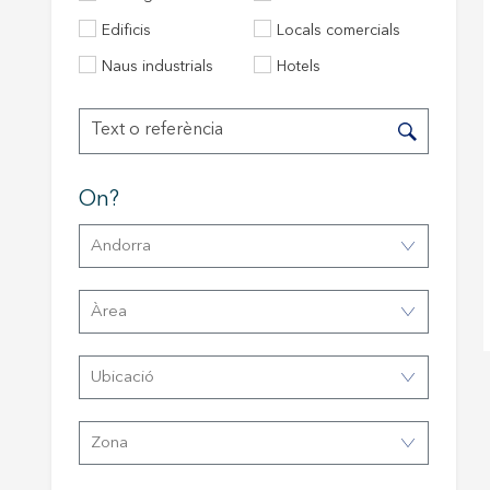
Edificis
Locals comercials
Tècniq
Naus industrials
Hotels
Aquest l
millorar
de les m
desitja,
compte 
On?
Analít
Andorra
Permete
La info
de l'act
àrea
introdui
Permeten
nostres
Ubicació
Marketi
Aqueste
Zona
preferèn
dels se