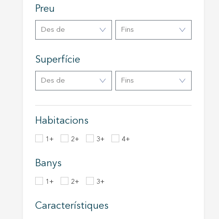
navegaci
Preu
l'usuari.
Des de
Fins
Superfície
Des de
Fins
Habitacions
1+
2+
3+
4+
Banys
1+
2+
3+
Característiques