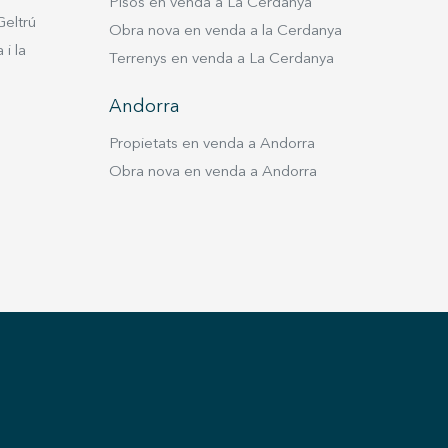
Pisos en venda a La Cerdanya
Geltrú
Obra nova en venda a la Cerdanya
i la
Terrenys en venda a La Cerdanya
Andorra
Propietats en venda a Andorra
Obra nova en venda a Andorra