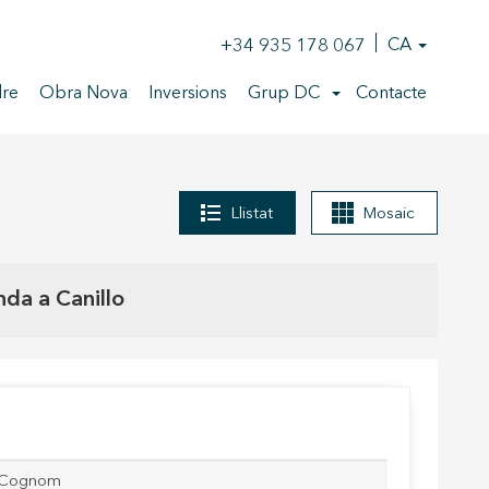
+34 935 178 067
CA
re
Obra Nova
Inversions
Grup DC
Contacte
Llistat
Mosaic
nda a Canillo