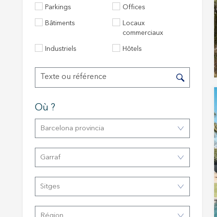
Parkings
Offices
Bâtiments
Locaux
commerciaux
Industriels
Hôtels
Où ?
Modif
Barcelona provincia
Techni
Garraf
Ce site 
d'amélio
Sitges
L'utilis
empêcher
telle ac
Région