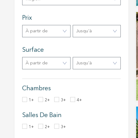
Analys
Prix
Ils perm
informat
Web pour
à partir de
Jusqu'à
amélior
utilisat
préféren
meilleu
Surface
à partir de
Jusqu'à
Market
Ces cook
personne
navigat
Chambres
site Web
1+
2+
3+
4+
Salles De Bain
1+
2+
3+