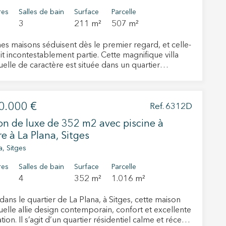
res
Salles de bain
Surface
Parcelle
3
211 m²
507 m²
nes maisons séduisent dès le premier regard, et celle-
ait incontestablement partie. Cette magnifique villa
uelle de caractère est située dans un quartier
tiel paisible de Sitges, où la lumière naturelle, les
gagées et la tranquillité sont les véritables atouts.
ne surface construite de 211 m², la propriété
0.000 €
cie d'une excellente orientation sud-ouest et offre de
Ref. 6312D
es vues sur la mer, les montagnes ainsi que de
n de luxe de 352 m2 avec piscine à
iques couchers de soleil, notamment depuis le séjour
e à La Plana, Sitges
uite parentale. Toutes les pièces sont extérieures,
t une luminosité exceptionnelle tout au long de la
a, Sitges
 séjour avec
rs actif
ée ainsi qu'une cuisine ouverte contemporaine avec
res
Salles de bain
Surface
Parcelle
ntral, créant un espace chaleureux et convivial, idéal
4
352 m²
1.016 m²
 vie de famille et les réceptions. Le séjour s'ouvre sur
llation.
réable terrasse et un élégant espace détente, parfait
te,
dans le quartier de La Plana, à Sitges, cette maison
qu'une
rofiter de l'extérieur. Ce niveau comprend
uelle allie design contemporain, confort et excellente
ent une chambre double et une salle de bains
ation. Il s’agit d’un quartier résidentiel calme et récent,