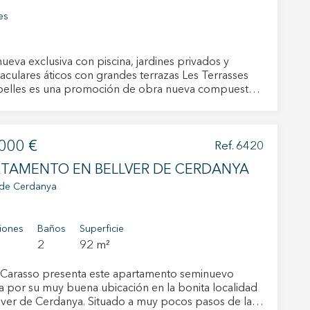
es
ueva exclusiva con piscina, jardines privados y
ulares áticos con grandes terrazas Les Terrasses
elles es una promoción de obra nueva compuesta
 viviendas, diseñada para ofrecer confort, diseño
poráneo y una excelente calidad de vida. El
ncial cuenta con diferentes tipologías para adaptarse
000 €
sidades: Plantas bajas con amplios jardines
Ref. 6420
lares áticos con
APARTAMENTO EN BELLVER DE CERDANYA
razas privadas Los áticos destacan
almente por sus generosos espacios exteriores,
 de Cerdanya
os para crear zonas chill out, comedor al aire libre o
um, convirtiéndose en verdaderos espacios
activas
 de la vivienda. El conjunto dispone de una
iones
Baños
Superficie
a zona comunitaria ajardinada con piscina, pensada
2
92 m²
d de
 descanso, el ocio y el disfrute en familia. Las
das ofrecen distribuciones modernas, estancias
egador
Carasso presenta este apartamento seminuevo
ue
s y luminosas, grandes ventanales, cocinas integradas
a por su muy buena ubicación en la bonita localidad
egación
acabados de calidad. Todas las viviendas
lver de Cerdanya. Situado a muy pocos pasos de la