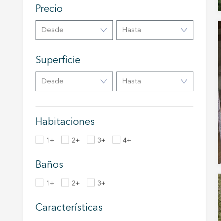
Precio
Analít
Desde
Hasta
Permite
sitio we
medició
Superficie
los usua
que hac
del usu
Desde
Hasta
experie
Market
Habitaciones
Estas c
eleccio
1+
2+
3+
4+
hábitos
en el si
usuario
Baños
1+
2+
3+
Características