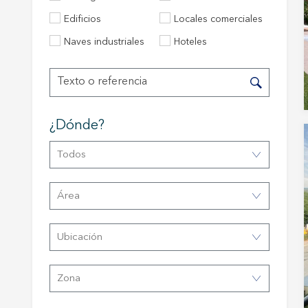
Edificios
Locales comerciales
Naves industriales
Hoteles
¿dónde?
Todos
Modif
área
Técnic
Ubicación
Este sit
mejorar
instala
Zona
pudiend
deberá 
de la p