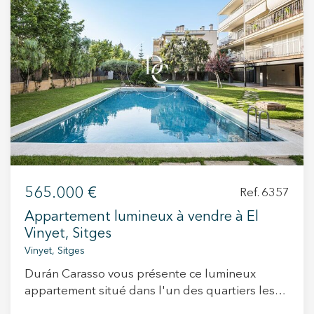
Ces cookies sont utilisés pour stocker des informations sur
les préférences et les choix personnels de l'utilisateur
grâce à l'observation continue de ses habitudes de
navigation. Grâce à eux, nous pouvons connaître les
habitudes de navigation sur le site Web et afficher des
publicités liées au profil de navigation de l'utilisateur.
565.000 €
Ref. 6357
Appartement lumineux à vendre à El
Vinyet, Sitges
Vinyet, Sitges
Durán Carasso vous présente ce lumineux
appartement situé dans l'un des quartiers les
plus recherchés de Sitges, El Vinyet, à quelques