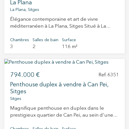
La Plana
résidence principale que comme résidence
La Plana, Sitges
secondaire, dans un emplacement privilégié.
Élégance contemporaine et art de vivre
méditerranéen à La Plana, Sitges Situé à La
Plana, l’une des adresses résidentielles les plus
recherchées de Sitges, cet appartement récent
Chambres
Salles de bain
Surface
3
2
116 m²
incarne une vision contemporaine du confort en
bord de mer. À quelques minutes du centre-
ville et des plages, et à seulement 35 minutes
de Barcelona, la propriété allie architecture
794.000 €
moderne, sérénité et qualité de vie dans un
Ref. 6351
environnement privilégié. Entièrement extérieur
Penthouse duplex à vendre à Can Pei,
et en angle, le logement bénéficie d’une
Sitges
luminosité remarquable tout au long de la
Sitges
journée. Ses vues dégagées sur la mer et sa
Magnifique penthouse en duplex dans le
double orientation créent une atmosphère
prestigieux quartier de Can Pei, au sein d'une
fluide et lumineuse, où l’intérieur et l’extérieur
résidence de standing avec piscine, vastes
se prolongent naturellement. L’agencement,