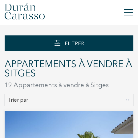
ACHETER
FILTRER
À LOUER
APPARTEMENTS À VENDRE À
VENDRE
SITGES
NOUVELLE CONSTRUCTION
19 Appartements à vendre à Sitges
INVESTISSEMENTS
Trier par
GROUPE DC
CONTACT