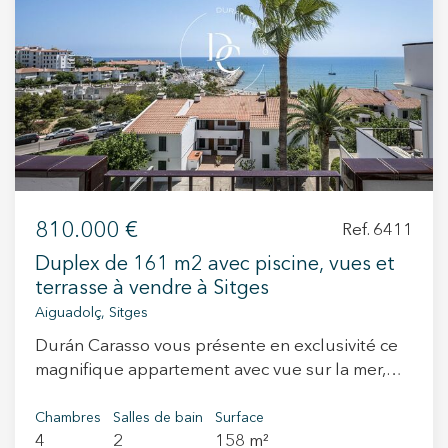
+34 935 178 067
ES
CA
EN
FR
810.000 €
Ref. 6411
Duplex de 161 m2 avec piscine, vues et
terrasse à vendre à Sitges
Aiguadolç, Sitges
Durán Carasso vous présente en exclusivité ce
magnifique appartement avec vue sur la mer,
situé dans le quartier prisé d'Aiguadolç à
Sitges. Certaines propriétés séduisent par leurs
Chambres
Salles de bain
Surface
4
2
158 m²
caractéristiques, d'autres par les émotions