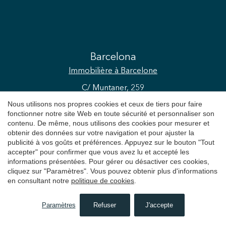
Barcelona
Immobilière
à Barcelone
C/ Muntaner, 259
Barcelona
Nous utilisons nos propres cookies et ceux de tiers pour faire
+34 931 595 125
fonctionner notre site Web en toute sécurité et personnaliser son
contenu. De même, nous utilisons des cookies pour mesurer et
obtenir des données sur votre navigation et pour ajuster la
publicité à vos goûts et préférences. Appuyez sur le bouton "Tout
Sitges
accepter" pour confirmer que vous avez lu et accepté les
Immobilière
à Sitges
informations présentées. Pour gérer ou désactiver ces cookies,
cliquez sur "Paramètres". Vous pouvez obtenir plus d'informations
Avda. Camí Capellans, 73
en consultant notre
politique de cookies
.
Sitges
+34 935 178 067
Paramètres
Refuser
J'accepte
RECHERCHER