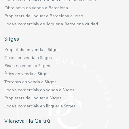
Locals comercials en venda a Barcelona ciudad
chill-out amb jacuzzi. La planta superior disposa
Obra nova en venda a Barcelona
de quatre àmplies habitacions dobles i dos
banys complets. La suite principal compta amb
Propietats de lloguer a Barcelona ciudad
una elegant zona de vestidor, oferint una
Locals comercials de lloguer a Barcelona ciudad
distribució funcional pensada per garantir el
màxim confort familiar. L’exterior ha estat
Sitges
dissenyat per gaudir plenament de l’estil de
Propietats en venda a Sitges
vida mediterrani. Destaca especialment la seva
espectacular piscina de 43 m² amb platja
Cases en venda a Sitges
integrada, cascada decorativa i zona de jacuzzi,
Pisos en venda a Sitges
concebuda com un autèntic oasi privat. L’àmplia
Àtics en venda a Sitges
terrassa de 75 m² completa un conjunt exterior
Terrenys en venda a Sitges
excepcional, ideal per relaxar-se, compartir
Locals comercials en venda a Sitges
moments i gaudir del clima durant tot l’any.
Propietats de lloguer a Sitges
L’habitatge incorporarà solucions constructives
d’última generació orientades a la màxima
Locals comercials en lloguer a Sitges
eficiència energètica, incloent-hi sistemes de
climatització mitjançant aerotèrmia, aïllaments
Vilanova i la Geltrú
d’altes prestacions i tecnologies sostenibles