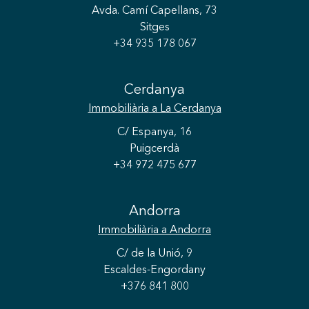
Avda. Camí Capellans, 73
Sitges
+34 935 178 067
Cerdanya
Immobiliària
a La Cerdanya
Guardar configuració
Acceptar totes
C/ Espanya, 16
Puigcerdà
+34 972 475 677
Andorra
Immobiliària
a Andorra
C/ de la Unió, 9
Escaldes-Engordany
+376 841 800