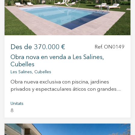
+34 935 178 067
Des de
370.000 €
Ref. ON0149
Obra nova en venda a Les Salines,
Cubelles
ES
CA
EN
FR
Les Salines, Cubelles
Obra nueva exclusiva con piscina, jardines
privados y espectaculares áticos con grandes
terrazas Les Terrasses de Cubelles es una
promoción de obra nueva compuesta por 16
Unitats
8
viviendas, diseñada para ofrecer confort, diseño
contemporáneo y una excelente calidad de vida.
El residencial cuenta con diferentes tipologías
para adaptarse a todas las necesidades: Plantas