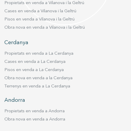
Propietats en venda a Vilanova i la Geltrú
que garanteixen un consum energètic mínim i
un confort òptim en qualsevol època de l’any. La
Cases en venda a Vilanova i la Geltrú
seva ubicació és un dels seus grans atractius.
Pisos en venda a Vilanova i la Geltrú
Situada a pocs minuts del centre de Sitges i de
Obra nova en venda a Vilanova i la Geltrú
les seves reconegudes platges, permet gaudir
de la tranquil·litat d’un entorn residencial
Cerdanya
envoltat de natura sense renunciar a unes
excel·lents connexions. L’accés ràpid a
Propietats en venda a La Cerdanya
l’autopista facilita arribar a l’Aeroport
Cases en venda a La Cerdanya
Internacional de Barcelona-El Prat i al centre de
Pisos en venda a La Cerdanya
Barcelona en aproximadament 20 minuts. Una
Obra nova en venda a la Cerdanya
oportunitat única per adquirir un habitatge
Terrenys en venda a La Cerdanya
d’obra nova que combina disseny, sostenibilitat,
privacitat i una ubicació privilegiada amb vistes
Andorra
al mar en una de les zones més exclusives del
Garraf. Per a més informació o per conèixer tots
Propietats en venda a Andorra
els detalls d’aquesta extraordinària propietat,
Obra nova en venda a Andorra
no dubteu a posar-vos en contacte amb
nosaltres.