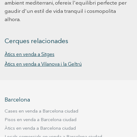
ambient mediterrani, ofereix l'equilibri perfecte per
l’exterior. La seva orientació privilegiada
gaudir d'un estil de vida tranquil i cosmopolita
garanteix una excel·lent entrada de llum natural
alhora.
durant tot el dia, així com una privacitat total i
unes vistes obertes al mar i a l’entorn natural del
Garraf. La planta principal acull una
Cerques relacionades
espectacular zona de dia concebuda en un únic
espai obert, on la sala d’estar i el menjador
Àtics en venda a Sitges
s’integren amb una elegant cuina de disseny
Àtics en venda a Vilanova i la Geltrú
equipada amb illa central. A la zona d’estar hi
trobem una moderna xemeneia elèctrica que
aporta calidesa i sofisticació a l’ambient. Grans
finestrals de més de 6 metres connecten
l’interior amb les terrasses i el jardí, creant una
Barcelona
perfecta continuïtat entre els espais interiors i
exteriors. En aquesta mateixa planta hi ha una
Cases en venda a Barcelona ciudad
habitació doble, ideal com a dormitori de
Pisos en venda a Barcelona ciudad
convidats o despatx, un bany complet amb plat
Àtics en venda a Barcelona ciudad
de dutxa i accés directe a una agradable zona