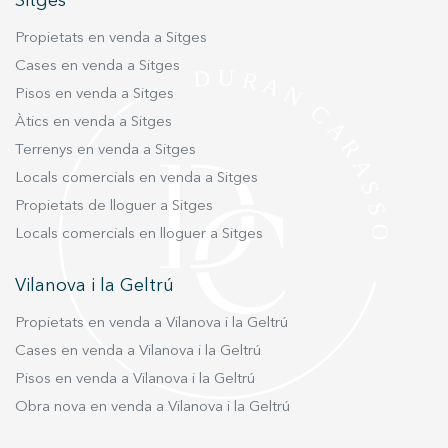
Sitges
Propietats en venda a Sitges
Marketing i publicitat
Cases en venda a Sitges
Aquestes cookies són utilitzades per emmagatzemar
Pisos en venda a Sitges
informació sobre les preferències i les eleccions personals
de l'usuari a través de l'observació continuada dels seus
Àtics en venda a Sitges
hàbits de navegació. Gràcies a elles, podem conèixer els
hàbits de navegació al lloc web i mostrar publicitat
Terrenys en venda a Sitges
relacionada amb el perfil de navegació de l'usuari.
Locals comercials en venda a Sitges
Propietats de lloguer a Sitges
Locals comercials en lloguer a Sitges
Vilanova i la Geltrú
Propietats en venda a Vilanova i la Geltrú
Cases en venda a Vilanova i la Geltrú
Pisos en venda a Vilanova i la Geltrú
Obra nova en venda a Vilanova i la Geltrú