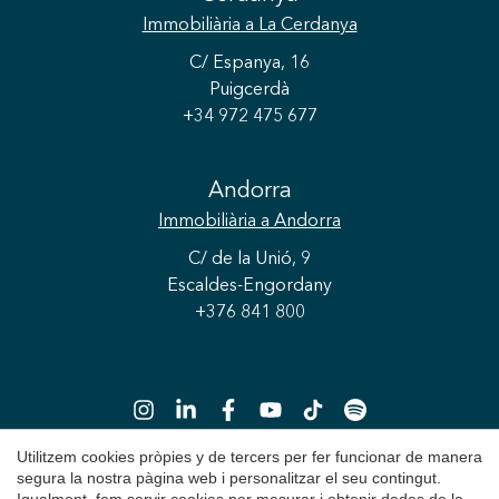
Immobiliària
a La Cerdanya
C/ Espanya, 16
Puigcerdà
+34 972 475 677
Andorra
Immobiliària
a Andorra
C/ de la Unió, 9
Escaldes-Engordany
+376 841 800
Utilitzem cookies pròpies y de tercers per fer funcionar de manera
segura la nostra pàgina web i personalitzar el seu contingut.
Guardar configuració
Acceptar totes