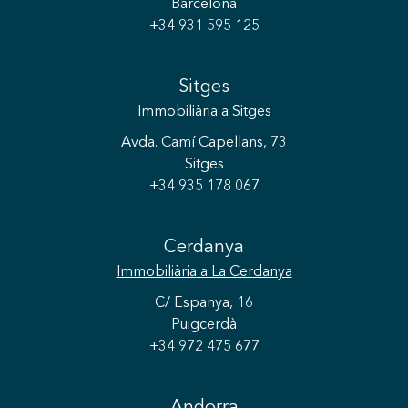
Barcelona
+34 931 595 125
Sitges
Immobiliària
a Sitges
Avda. Camí Capellans, 73
Sitges
+34 935 178 067
Cerdanya
Immobiliària
a La Cerdanya
C/ Espanya, 16
Puigcerdà
+34 972 475 677