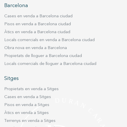
servei. Permeten desar la informació de preferència de
Barcelona
l'usuari per millorar la qualitat dels nostres serveis i oferir
una millor experiència a través de productes recomanats.
Cases en venda a Barcelona ciudad
Marketing i publicitat
Pisos en venda a Barcelona ciudad
Àtics en venda a Barcelona ciudad
Aquestes cookies són utilitzades per emmagatzemar
informació sobre les preferències i les eleccions personals
Locals comercials en venda a Barcelona ciudad
de l'usuari a través de l'observació continuada dels seus
hàbits de navegació. Gràcies a elles, podem conèixer els
Obra nova en venda a Barcelona
hàbits de navegació al lloc web i mostrar publicitat
Propietats de lloguer a Barcelona ciudad
relacionada amb el perfil de navegació de l'usuari.
Locals comercials de lloguer a Barcelona ciudad
Sitges
Propietats en venda a Sitges
Cases en venda a Sitges
Pisos en venda a Sitges
Àtics en venda a Sitges
Terrenys en venda a Sitges