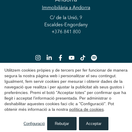
Andorra
Immobiliària
a Andorra
C/ de la Unió, 9
Escaldes-Engordany
+376 841 800
Utilitzem cookies pròpies y de tercers per fer funcionar de manera
segura la nostra pàgina web i personalitzar el seu contingut.
Guardar configuració
Acceptar totes
Igualment, fem servir cookies per mesurar i obtenir dades de la
Copyright 2026 © Durán Carasso
navegació que realitza i per ajustar la publicitat als seus gustos i
preferències. Premi el botó "Acceptar totes" per confirmar que ha
Avís Legal
llegit i acceptat l'informació presentada. Per administrar o
deshabilitar aquestes cookies faci clic a "Configuració". Pot
Política de Privacitat
obtenir més informació a la nostra
política de cookies
.
Política de Cookies
Configuració
Rebutjar
Acceptar