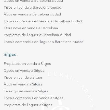
Cases en venda a Barcelona ciudad
l'usuari per millorar la qualitat dels nostres serveis i oferir
una millor experiència a través de productes recomanats.
Pisos en venda a Barcelona ciudad
Àtics en venda a Barcelona ciudad
Marketing i publicitat
Locals comercials en venda a Barcelona ciudad
Aquestes cookies són utilitzades per emmagatzemar
Obra nova en venda a Barcelona
informació sobre les preferències i les eleccions personals
Propietats de lloguer a Barcelona ciudad
de l'usuari a través de l'observació continuada dels seus
hàbits de navegació. Gràcies a elles, podem conèixer els
Locals comercials de lloguer a Barcelona ciudad
hàbits de navegació al lloc web i mostrar publicitat
relacionada amb el perfil de navegació de l'usuari.
Sitges
Propietats en venda a Sitges
Cases en venda a Sitges
Pisos en venda a Sitges
Àtics en venda a Sitges
Terrenys en venda a Sitges
Locals comercials en venda a Sitges
Propietats de lloguer a Sitges