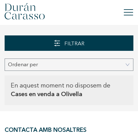
COMPRAR
FILTRAR
LLOGAR
Ordenar per
VENDRE
OBRA NOVA
En aquest moment no disposem de
Cases en venda a Olivella
INVERSIONS
GRUP DC
CONTACTA AMB NOSALTRES
CONTACTE