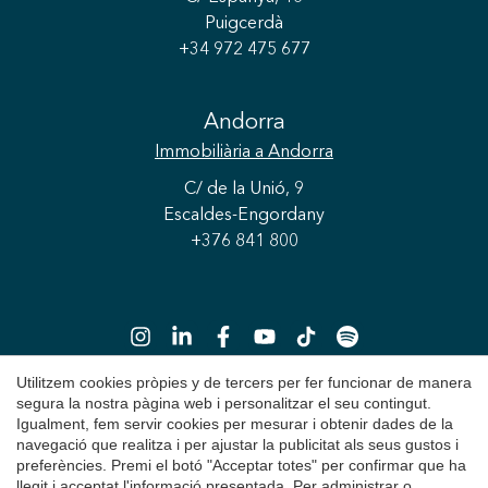
Puigcerdà
+34 972 475 677
Andorra
Immobiliària
a Andorra
C/ de la Unió, 9
Escaldes-Engordany
Guardar configuració
Acceptar totes
+376 841 800
Utilitzem cookies pròpies y de tercers per fer funcionar de manera
segura la nostra pàgina web i personalitzar el seu contingut.
Igualment, fem servir cookies per mesurar i obtenir dades de la
Copyright 2026 © Durán Carasso
navegació que realitza i per ajustar la publicitat als seus gustos i
preferències. Premi el botó "Acceptar totes" per confirmar que ha
Avís Legal
llegit i acceptat l'informació presentada. Per administrar o