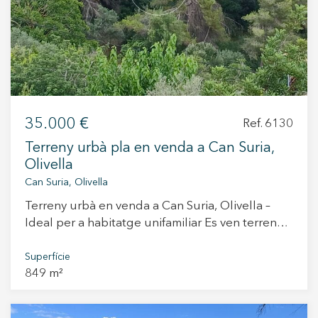
i amb demanda creixent.
35.000 €
Ref. 6130
Terreny urbà pla en venda a Can Suria,
Olivella
Can Suria, Olivella
Terreny urbà en venda a Can Suria, Olivella –
Ideal per a habitatge unifamiliar Es ven terreny
urbà de 849 m² situat a la urbanització Can
Suria, al municipi d’Olivella, a pocs minuts amb
Superfície
849 m²
cotxe de Sitges i de les platges del Garraf. El
terreny és completament pla, fet que facilita la
construcció i redueix costos. Té una excel·lent