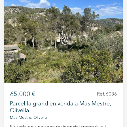
orientació sud-est, que garanteix llum natural
durant gran part del dia, ideal per a una llar
lluminosa i eficient energèticament. Ubicat en
una zona residencial consolidada, la parcel·la
compta amb accessos asfaltats, voreres,
enllumenat públic i subministrament elèctric,
per la qual cosa està llesta per construir-hi una
casa unifamiliar a mida. Característiques
destacades: Superfície: 849 m² Orientació: sud-
est Terreny urbà i pla Preu: 40.000 €
Infraestructura: accessos, voreres, enllumenat
públic, electricitat Entorn natural i tranquil,
envoltat de vegetació A només 15-20 minuts de
Sitges i la costa Una oportunitat única per
65.000 €
Ref. 6036
construir-hi la teva llar en un entorn natural amb
Parcel·la grand en venda a Mas Mestre,
tots els serveis a l'abast.
Olivella
Mas Mestre, Olivella