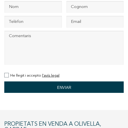
+34 935 178 067
ES
CA
EN
FR
He llegit i accepto
l'avís legal
ENVIAR
PROPIETATS EN VENDA A OLIVELLA,