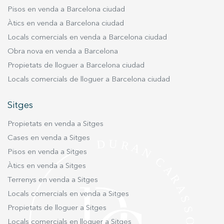
confort diaris. Un entorn que facilita el dia a dia,
Pisos en venda a Barcelona ciudad
pensat per a famílies que busquen qualitat,
Àtics en venda a Barcelona ciudad
connexió i exclusivitat. LA FASE 1 DE LA
Locals comercials en venda a Barcelona ciudad
PROMOCIÓ ESTÀ TOTALMENT VENUDA. ET
Obra nova en venda a Barcelona
POTS APUNTAR A LA LLISTA D’ESPERA DE LA
Propietats de lloguer a Barcelona ciudad
FASE 2.
Locals comercials de lloguer a Barcelona ciudad
Sitges
Propietats en venda a Sitges
Cases en venda a Sitges
Pisos en venda a Sitges
Àtics en venda a Sitges
Terrenys en venda a Sitges
Locals comercials en venda a Sitges
Propietats de lloguer a Sitges
Locals comercials en lloguer a Sitges