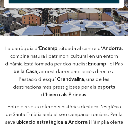
+34 935 178 067
La parròquia d'
Encamp
, situada al centre d'
Andorra
,
Modificar cookies
combina natura i patrimoni cultural en un entorn
ES
CA
EN
FR
dinàmic. Està formada per dos nuclis:
Encamp
i el
Pas
Tècniques i funcionals
Sempre activades
de la Casa
, aquest darrer amb accés directe a
l'estació d'esquí
Grandvalira
, una de les
Aquest lloc web utilitza cookies pròpies per recopilar
informació amb la finalitat de millorar els nostres serveis.
destinacions més prestigioses per als
esports
Si continua navegant, suposa l'acceptació de la instal·lació
de les mateixes. L'usuari té la possibilitat de configurar el
d'hivern als Pirineus
.
navegador podent, si així ho desitja, impedir que siguin
instal·lades al disc dur, encara que haurà de tenir en
Entre els seus referents històrics destaca l'església
compte que aquesta acció podrà ocasionar dificultats de
navegació de la pàgina web.
de Santa Eulàlia amb el seu campanar romànic. Per la
seva
ubicació estratègica a Andorra
i l'àmplia oferta
Analítiques i personalització