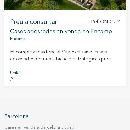
Preu a consultar
Ref. ON0132
Cases adossades en venda en Encamp
Encamp
El complex residencial Vila Exclusive, cases
adossades en una ubicació estratègica que
combina tranquil·litat i comoditat. Situat en una
de les zones millor connectades, el projecte
Unitats
2
permet gaudir de tots els serveis essencials,
escoles, supermercats, centres mèdics, zones
d’oci i natura a pocs minuts de distància. Cada
habitatge ha estat dissenyat per oferir un estil
de vida pràctic i contemporani, amb amplis
espais interiors, zones exteriors privades i
Barcelona
acabats d’alta qualitat. La urbanització prioritza
Cases en venda a Barcelona ciudad
el benestar dels seus residents, amb seguretat i