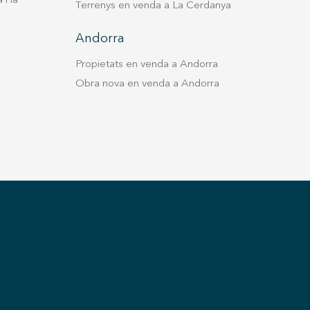
i la
Terrenys en venda a La Cerdanya
Andorra
Propietats en venda a Andorra
Obra nova en venda a Andorra