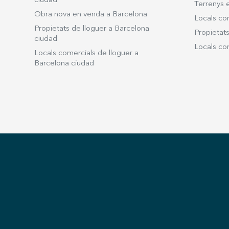
ciudad
Terrenys 
Obra nova en venda a Barcelona
Locals co
Propietats de lloguer a Barcelona
Propietats
ciudad
Locals com
Locals comercials de lloguer a
Barcelona ciudad