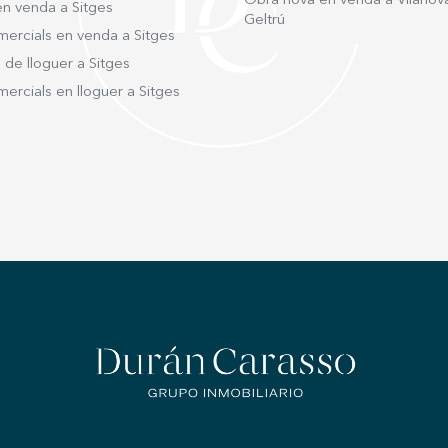
Obra nova en venda a Vilanova 
en venda a Sitges
Geltrú
mercials en venda a Sitges
 de lloguer a Sitges
ercials en lloguer a Sitges