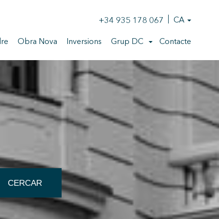
+34 935 178 067
CA
re
Obra Nova
Inversions
Grup DC
Contacte
CERCAR