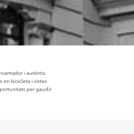
tivades
 de
tal·lació
 així ho
n
na web.
oc web.
cantador i autèntic.
urament
en bicicleta i vistes
 servei.
 dels
oportunitats per gaudir
s.
inuada
ió de